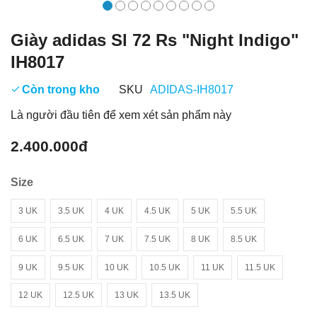
Giày adidas Sl 72 Rs "Night Indigo"
IH8017
Còn trong kho
SKU
ADIDAS-IH8017
Là người đầu tiên để xem xét sản phẩm này
2.400.000đ
Size
3 UK
3.5 UK
4 UK
4.5 UK
5 UK
5.5 UK
6 UK
6.5 UK
7 UK
7.5 UK
8 UK
8.5 UK
9 UK
9.5 UK
10 UK
10.5 UK
11 UK
11.5 UK
12 UK
12.5 UK
13 UK
13.5 UK