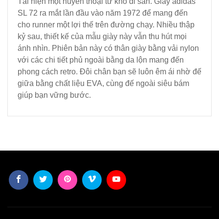
Tái hiện một huyền thoại từ kho di sản. Giày adidas
SL 72 ra mắt lần đầu vào năm 1972 để mang đến
cho runner một lợi thế trên đường chạy. Nhiều thập
kỷ sau, thiết kế của mẫu giày này vẫn thu hút mọi
ánh nhìn. Phiên bản này có thân giày bằng vải nylon
với các chi tiết phủ ngoài bằng da lộn mang đến
phong cách retro. Đôi chân bạn sẽ luôn êm ái nhờ đế
giữa bằng chất liệu EVA, cùng đế ngoài siêu bám
giúp bạn vững bước.