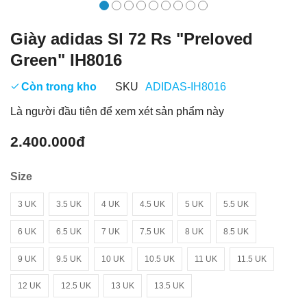
Giày adidas Sl 72 Rs "Preloved
Green" IH8016
Còn trong kho
SKU
ADIDAS-IH8016
Là người đầu tiên để xem xét sản phẩm này
2.400.000đ
Size
3 UK
3.5 UK
4 UK
4.5 UK
5 UK
5.5 UK
6 UK
6.5 UK
7 UK
7.5 UK
8 UK
8.5 UK
9 UK
9.5 UK
10 UK
10.5 UK
11 UK
11.5 UK
12 UK
12.5 UK
13 UK
13.5 UK