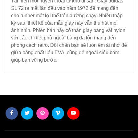
Tái hiện một huyền thoại từ kho di sản. Giày adidas
SL 72 ra mắt lần đầu vào năm 1972 để mang đến
cho runner một lợi thế trên đường chạy. Nhiều thập
kỷ sau, thiết kế của mẫu giày này vẫn thu hút mọi
ánh nhìn. Phiên bản này có thân giày bằng vải nylon
với các chi tiết phủ ngoài bằng da lộn mang đến
phong cách retro. Đôi chân bạn sẽ luôn êm ái nhờ đế
giữa bằng chất liệu EVA, cùng đế ngoài siêu bám
giúp bạn vững bước.