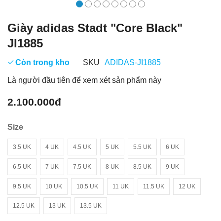
Giày adidas Stadt "Core Black"
JI1885
Còn trong kho
SKU
ADIDAS-JI1885
Là người đầu tiên để xem xét sản phẩm này
2.100.000đ
Size
3.5 UK
4 UK
4.5 UK
5 UK
5.5 UK
6 UK
6.5 UK
7 UK
7.5 UK
8 UK
8.5 UK
9 UK
9.5 UK
10 UK
10.5 UK
11 UK
11.5 UK
12 UK
12.5 UK
13 UK
13.5 UK