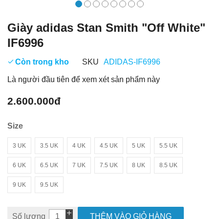
Giày adidas Stan Smith "Off White"
IF6996
Còn trong kho
SKU
ADIDAS-IF6996
Là người đầu tiên để xem xét sản phẩm này
2.600.000đ
Size
3 UK
3.5 UK
4 UK
4.5 UK
5 UK
5.5 UK
6 UK
6.5 UK
7 UK
7.5 UK
8 UK
8.5 UK
9 UK
9.5 UK
Số lượng
THÊM VÀO GIỎ HÀNG