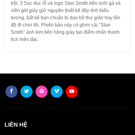
trội. 3 Sọc đục lỗ và logo Stan Smith trên lưỡi gà và
viền gót giày giữ nguyên thiết kế đầy tính biểu
tượng, bất kể bạn chuẩn bị dạo bộ thư giãn hay lên
đồ đi chơi tối. Phiên bản này có ghim cài "Stan
Smith" ánh kim bên hông giày tạo điểm nhấn thanh
lịch hiện đại.
LIÊN HỆ