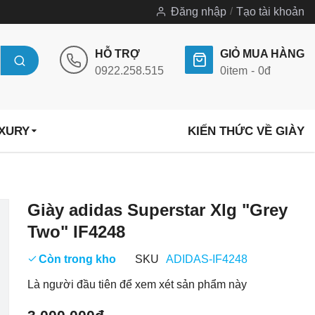
Đăng nhập
Tạo tài khoản
HỖ TRỢ
GIỎ MUA HÀNG
0922.258.515
0
item
0đ
UXURY
KIẾN THỨC VỀ GIÀY
Chuyển
Giày adidas Superstar Xlg "Grey
đến
Two" IF4248
phần
đầu
Còn trong kho
SKU
ADIDAS-IF4248
của
Là người đầu tiên để xem xét sản phẩm này
thư
viện