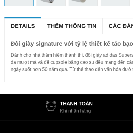
DETAILS
THÊM THÔNG TIN
CÁC ĐÁ
Đôi giày signature với tỷ lệ thiết kế táo b
Dành cho nhà thám hiểm thành thị, đôi giày adidas Supers
da mượt mà và đế cupsole bằng cao su đều mang đến cảm g
ngày suốt hơn 50 năm qua. Từ thể thao đến văn hóa đường
THANH TOÁN
Khi nhận hàng