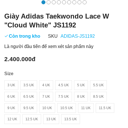
Giày Adidas Taekwondo Lace W
"Cloud White" JS1192
Còn trong kho
SKU
ADIDAS-JS1192
Là người đầu tiên để xem xét sản phẩm này
2.400.000đ
Size
3 UK
3.5 UK
4 UK
4.5 UK
5 UK
5.5 UK
6 UK
6.5 UK
7 UK
7.5 UK
8 UK
8.5 UK
9 UK
9.5 UK
10 UK
10.5 UK
11 UK
11.5 UK
12 UK
12.5 UK
13 UK
13.5 UK