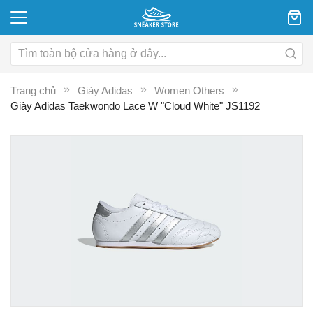
Trang chủ
Giày Adidas
Women Others
Giày Adidas Taekwondo Lace W "Cloud White" JS1192
Chuyển
C
đến
đ
phần
p
đầu
đ
của
c
thư
th
viện
vi
hình
hì
ảnh
ả