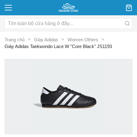
Trang chủ
Giày Adidas
Women Others
Giày Adidas Taekwondo Lace W "Core Black" JS1193
Chuyển
C
đến
đ
phần
p
đầu
đ
của
c
thư
th
viện
vi
hình
hì
ảnh
ả