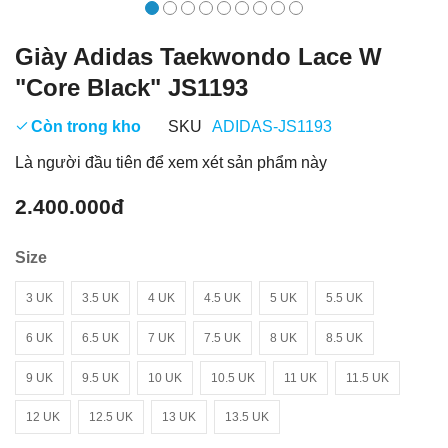
Giày Adidas Taekwondo Lace W
"Core Black" JS1193
Còn trong kho
SKU
ADIDAS-JS1193
Là người đầu tiên để xem xét sản phẩm này
2.400.000đ
Size
3 UK
3.5 UK
4 UK
4.5 UK
5 UK
5.5 UK
6 UK
6.5 UK
7 UK
7.5 UK
8 UK
8.5 UK
9 UK
9.5 UK
10 UK
10.5 UK
11 UK
11.5 UK
12 UK
12.5 UK
13 UK
13.5 UK