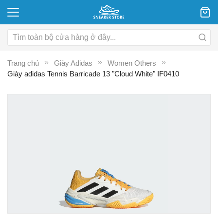
Trang chủ
Giày Adidas
Women Others
Giày adidas Tennis Barricade 13 "Cloud White" IF0410
Chuyển
C
đến
đ
phần
p
đầu
đ
của
c
thư
th
viện
vi
hình
hì
ảnh
ả