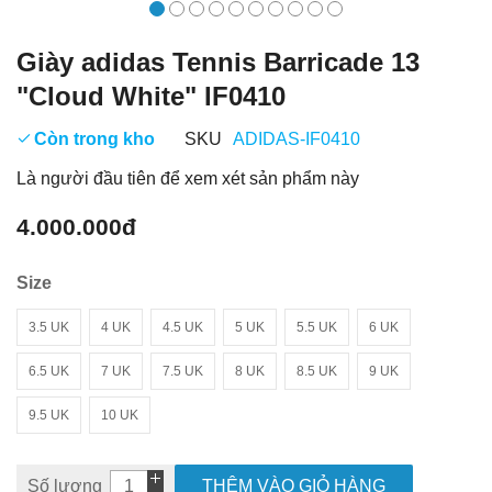
Giày adidas Tennis Barricade 13
"Cloud White" IF0410
Còn trong kho
SKU
ADIDAS-IF0410
Là người đầu tiên để xem xét sản phẩm này
4.000.000đ
Size
3.5 UK
4 UK
4.5 UK
5 UK
5.5 UK
6 UK
6.5 UK
7 UK
7.5 UK
8 UK
8.5 UK
9 UK
9.5 UK
10 UK
Số lượng
THÊM VÀO GIỎ HÀNG