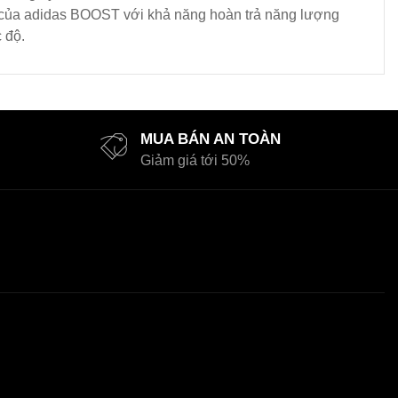
ới của adidas BOOST với khả năng hoàn trả năng lượng
 độ.
MUA BÁN AN TOÀN
Giảm giá tới 50%