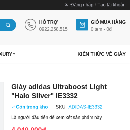
Đăng nhập
Tạo tài khoản
HỖ TRỢ
GIỎ MUA HÀNG
0922.258.515
0
item
0đ
UXURY
KIẾN THỨC VỀ GIÀY
Chuyển
Giày adidas Ultraboost Light
đến
"Halo Silver" IE3332
phần
đầu
Còn trong kho
SKU
ADIDAS-IE3332
của
Là người đầu tiên để xem xét sản phẩm này
thư
viện
4.040.000đ