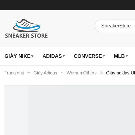
GIÀY NIKE
ADIDAS
CONVERSE
MLB
Trang chủ
Giày Adidas
Women Others
Giày adidas Ul
Chuyển
đến
phần
đầu
của
thư
viện