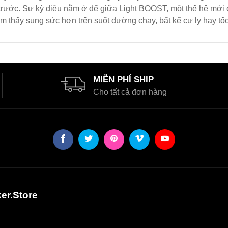
ản trước. Sự kỳ diệu nằm ở đế giữa Light BOOST, một thế hệ m
 thấy sung sức hơn trên suốt đường chạy, bất kể cự ly hay tốc
MIỄN PHÍ SHIP
Cho tất cả đơn hàng
er.Store