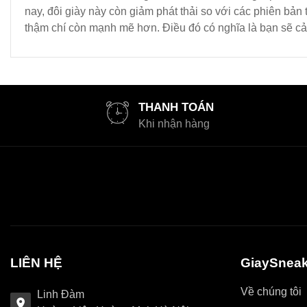
nay, đôi giày này còn giảm phát thải so với các phiên b
thậm chí còn mạnh mẽ hơn. Điều đó có nghĩa là bạn sẽ cảm
THANH TOÁN
Khi nhận hàng
LIÊN HỆ
GiaySneak
Về chúng tôi
Linh Đàm