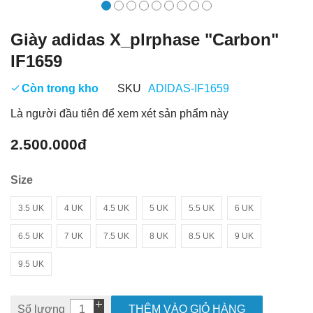
Giày adidas X_plrphase "Carbon"
IF1659
Còn trong kho
SKU
ADIDAS-IF1659
Là người đầu tiên để xem xét sản phẩm này
2.500.000đ
Size
3.5 UK
4 UK
4.5 UK
5 UK
5.5 UK
6 UK
6.5 UK
7 UK
7.5 UK
8 UK
8.5 UK
9 UK
9.5 UK
Số lượng
THÊM VÀO GIỎ HÀNG