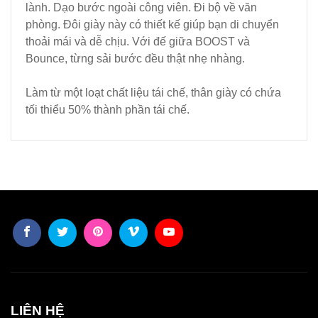
lành. Dạo bước ngoài công viên. Đi bộ về văn
phòng. Đôi giày này có thiết kế giúp bạn di chuyển
thoải mái và dễ chịu. Với đế giữa BOOST và
Bounce, từng sải bước đều thật nhẹ nhàng.
Làm từ một loạt chất liệu tái chế, thân giày có chứa
tối thiểu 50% thành phần tái chế.
LIÊN HỆ