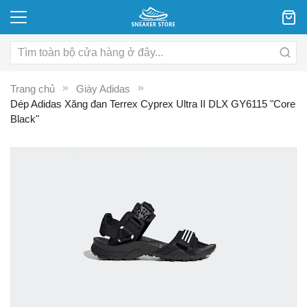
Trang chủ
Giày Adidas
Dép Adidas Xăng đan Terrex Cyprex Ultra II DLX GY6115 "Core
Black"
Chuyển
C
đến
đ
phần
p
đầu
đ
của
c
thư
th
viện
vi
hình
hì
ảnh
ả