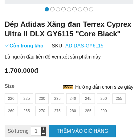
Dép Adidas Xăng đan Terrex Cyprex
Ultra II DLX GY6115 "Core Black"
Còn trong kho
SKU
ADIDAS-GY6115
Là người đầu tiên để xem xét sản phẩm này
1.700.000đ
Size
Hướng dẫn chọn size giày
220
225
230
235
240
245
250
255
260
265
270
275
280
285
290
Số lượng
THÊM VÀO GIỎ HÀNG