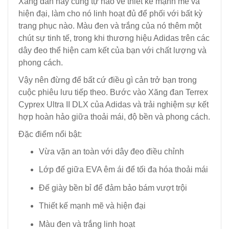
Xăng đan này cũng tự hào về thiết kế mạnh mẽ và
hiện đại, làm cho nó linh hoạt đủ để phối với bất kỳ
trang phục nào. Màu đen và trắng của nó thêm một
chút sự tinh tế, trong khi thương hiệu Adidas trên các
dây đeo thể hiện cam kết của bạn với chất lượng và
phong cách.
Vậy nên đừng để bất cứ điều gì cản trở bạn trong
cuộc phiêu lưu tiếp theo. Bước vào Xăng đan Terrex
Cyprex Ultra II DLX của Adidas và trải nghiệm sự kết
hợp hoàn hảo giữa thoải mái, độ bền và phong cách.
Đặc điểm nổi bật:
Vừa vặn an toàn với dây đeo điều chỉnh
Lớp đế giữa EVA êm ái để tối đa hóa thoải mái
Đế giày bền bỉ để đảm bảo bám vượt trội
Thiết kế mạnh mẽ và hiện đại
Màu đen và trắng linh hoạt