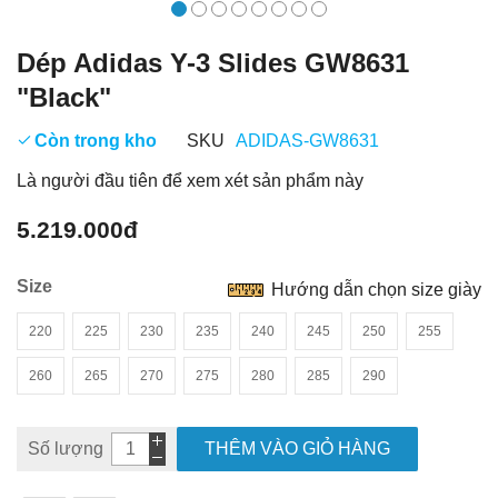
Dép Adidas Y-3 Slides GW8631
"Black"
Còn trong kho
SKU
ADIDAS-GW8631
Là người đầu tiên để xem xét sản phẩm này
5.219.000đ
Size
Hướng dẫn chọn size giày
220
225
230
235
240
245
250
255
260
265
270
275
280
285
290
Số lượng
THÊM VÀO GIỎ HÀNG