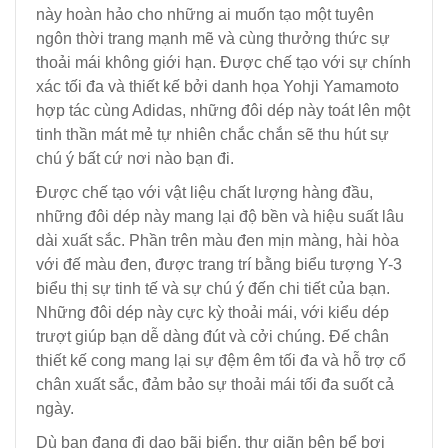
này hoàn hảo cho những ai muốn tạo một tuyên
ngôn thời trang mạnh mẽ và cùng thưởng thức sự
thoải mái không giới hạn. Được chế tạo với sự chính
xác tối đa và thiết kế bởi danh họa Yohji Yamamoto
hợp tác cùng Adidas, những đôi dép này toát lên một
tinh thần mát mẻ tự nhiên chắc chắn sẽ thu hút sự
chú ý bất cứ nơi nào bạn đi.
Được chế tạo với vật liệu chất lượng hàng đầu,
những đôi dép này mang lại độ bền và hiệu suất lâu
dài xuất sắc. Phần trên màu đen mịn màng, hài hòa
với đế màu đen, được trang trí bằng biểu tượng Y-3
biểu thị sự tinh tế và sự chú ý đến chi tiết của bạn.
Những đôi dép này cực kỳ thoải mái, với kiểu dép
trượt giúp bạn dễ dàng đút và cởi chúng. Đế chân
thiết kế cong mang lại sự đệm êm tối đa và hỗ trợ cổ
chân xuất sắc, đảm bảo sự thoải mái tối đa suốt cả
ngày.
Dù bạn đang đi dạo bãi biển, thư giãn bên bể bơi