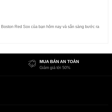
c P Boston Red Sox của bạn hôm nay và sẵn sàng bước ra
MUA BÁN AN TOÀN
Giảm giá tới 50%