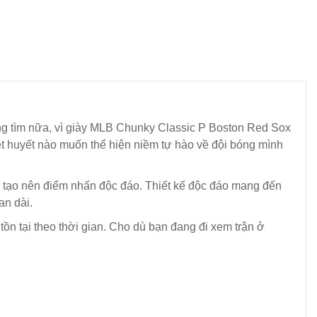
ng tìm nữa, vì giày MLB Chunky Classic P Boston Red Sox
ệt huyết nào muốn thể hiện niềm tự hào về đội bóng mình
tức tạo nên điểm nhấn độc đáo. Thiết kế độc đáo mang đến
an dài.
n tại theo thời gian. Cho dù bạn đang đi xem trận ở