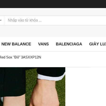
NEW BALANCE
VANS
BALENCIAGA
GIÀY L
n Red Sox "Đỏ" 3ASXXP12N