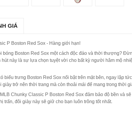
NH GIÁ
ic P Boston Red Sox - Hàng giới hạn!
đội bóng Boston Red Sox một cách độc đáo và thời thượng? Đừ
 hút này là sự lựa chọn tuyệt vời cho bất kỳ người hâm mộ nhi
y có biểu trưng Boston Red Sox nổi bật trên mặt bên, ngay lập 
 giày trở nên thời trang mà còn thoải mái để mang trong thời gi
 MLB Chunky Classic P Boston Red Sox đảm bảo độ bền và sẽ tồ
 trấn, đôi giày này sẽ giữ cho bạn luôn trông tốt nhất.