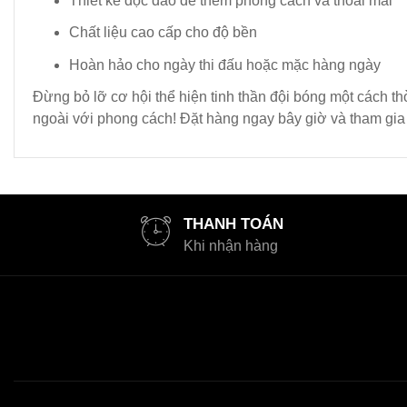
Thiết kế độc đáo để thêm phong cách và thoải mái
Chất liệu cao cấp cho độ bền
Hoàn hảo cho ngày thi đấu hoặc mặc hàng ngày
Đừng bỏ lỡ cơ hội thể hiện tinh thần đội bóng một cách 
ngoài với phong cách! Đặt hàng ngay bây giờ và tham gi
THANH TOÁN
Khi nhận hàng