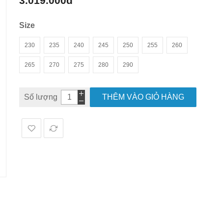
3.019.000đ
hình
ảnh
Size
230
235
240
245
250
255
260
265
270
275
280
290
Số lượng
THÊM VÀO GIỎ HÀNG