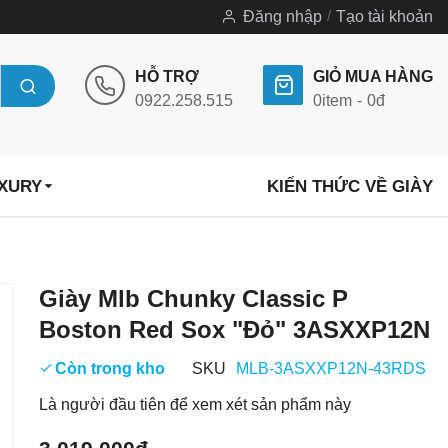
Đăng nhập
Tạo tài khoản
HỖ TRỢ
GIỎ MUA HÀNG
0922.258.515
0
item
0đ
UXURY
KIẾN THỨC VỀ GIÀY
Chuyển
Giày Mlb Chunky Classic P
đến
Boston Red Sox "Đỏ" 3ASXXP12N
phần
đầu
Còn trong kho
SKU
MLB-3ASXXP12N-43RDS
của
Là người đầu tiên để xem xét sản phẩm này
thư
viện