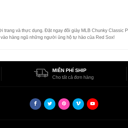
thời trang và thực dụng. Đặt ngay đôi giày MLB Chunky Classi
a vào hàng ngũ những người ủng hộ tự hào của Red Sox!
MIỄN PHÍ SHIP
Cho tất cả đơn hàng