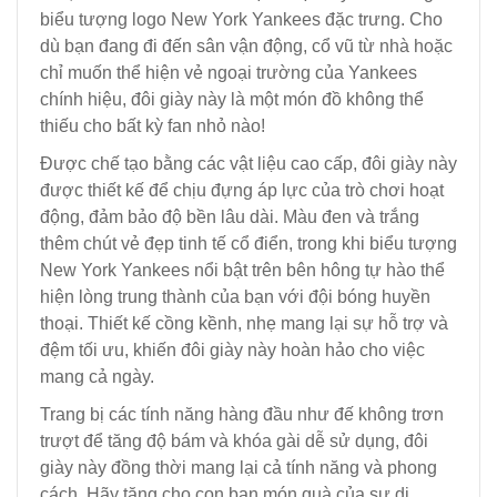
biểu tượng logo New York Yankees đặc trưng. Cho
dù bạn đang đi đến sân vận động, cổ vũ từ nhà hoặc
chỉ muốn thể hiện vẻ ngoại trường của Yankees
chính hiệu, đôi giày này là một món đồ không thể
thiếu cho bất kỳ fan nhỏ nào!
Được chế tạo bằng các vật liệu cao cấp, đôi giày này
được thiết kế để chịu đựng áp lực của trò chơi hoạt
động, đảm bảo độ bền lâu dài. Màu đen và trắng
thêm chút vẻ đẹp tinh tế cổ điển, trong khi biểu tượng
New York Yankees nổi bật trên bên hông tự hào thể
hiện lòng trung thành của bạn với đội bóng huyền
thoại. Thiết kế cồng kềnh, nhẹ mang lại sự hỗ trợ và
đệm tối ưu, khiến đôi giày này hoàn hảo cho việc
mang cả ngày.
Trang bị các tính năng hàng đầu như đế không trơn
trượt để tăng độ bám và khóa gài dễ sử dụng, đôi
giày này đồng thời mang lại cả tính năng và phong
cách. Hãy tặng cho con bạn món quà của sự di