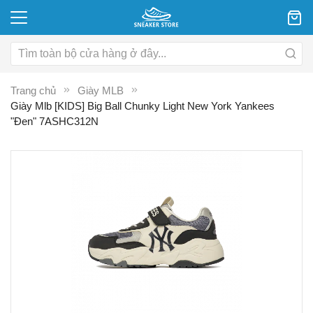
Trang chủ
Giày MLB
Giày Mlb [KIDS] Big Ball Chunky Light New York Yankees
"Đen" 7ASHC312N
Chuyển
C
đến
đ
phần
p
đầu
đ
của
c
thư
th
viện
vi
hình
hì
ảnh
ả