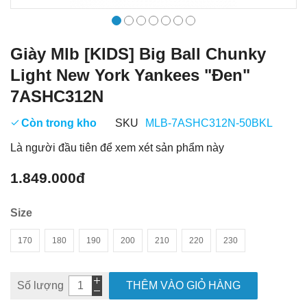
Giày Mlb [KIDS] Big Ball Chunky
Light New York Yankees "Đen"
7ASHC312N
Còn trong kho
SKU
MLB-7ASHC312N-50BKL
Là người đầu tiên để xem xét sản phẩm này
1.849.000đ
Size
170
180
190
200
210
220
230
Số lượng
THÊM VÀO GIỎ HÀNG