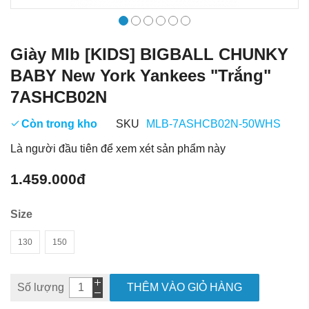
Giày Mlb [KIDS] BIGBALL CHUNKY
BABY New York Yankees "Trắng"
7ASHCB02N
Còn trong kho
SKU
MLB-7ASHCB02N-50WHS
Là người đầu tiên để xem xét sản phẩm này
1.459.000đ
Size
130
150
Số lượng
THÊM VÀO GIỎ HÀNG