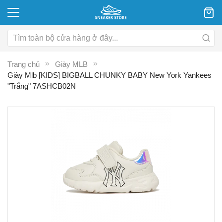
Trang chủ
Giày MLB
Giày Mlb [KIDS] BIGBALL CHUNKY BABY New York Yankees
"Trắng" 7ASHCB02N
Chuyển
C
đến
đ
phần
p
đầu
đ
của
c
thư
th
viện
vi
hình
hì
ảnh
ả