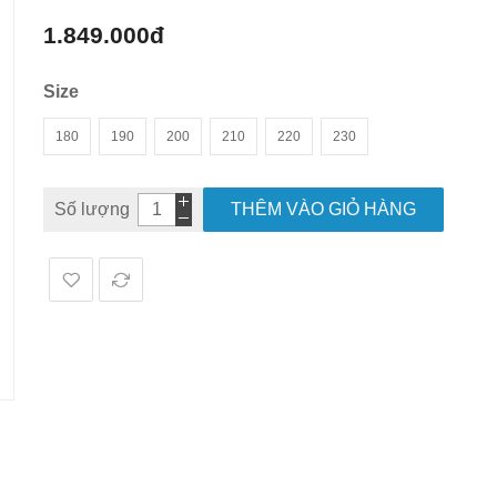
hình
1.849.000đ
ảnh
Size
180
190
200
210
220
230
Số lượng
THÊM VÀO GIỎ HÀNG