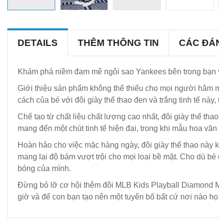
DETAILS
THÊM THÔNG TIN
CÁC ĐÁ
Khám phá niềm đam mê ngôi sao Yankees bên trong bạn v
Giới thiệu sản phẩm không thể thiếu cho mọi người hâm
cách của bé với đôi giày thể thao đen và trắng tinh tế nà
Chế tạo từ chất liệu chất lượng cao nhất, đôi giày thể tha
mang đến một chút tinh tế hiện đại, trong khi mẫu hoa v
Hoàn hảo cho việc mặc hàng ngày, đôi giày thể thao này k
mang lại độ bám vượt trội cho mọi loại bề mặt. Cho dù bé
bóng của mình.
Đừng bỏ lỡ cơ hội thêm đôi MLB Kids Playball Diamond 
giờ và để con bạn tạo nên một tuyên bố bất cứ nơi nào h