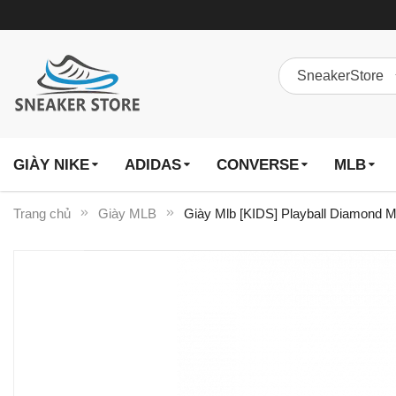
GIÀY NIKE
ADIDAS
CONVERSE
MLB
Trang chủ
Giày MLB
Giày Mlb [KIDS] Playball Diamon
Chuyển
đến
phần
đầu
của
thư
viện