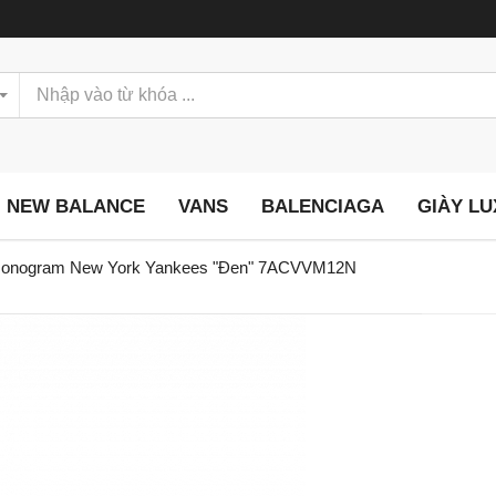
NEW BALANCE
VANS
BALENCIAGA
GIÀY L
d Monogram New York Yankees "Đen" 7ACVVM12N