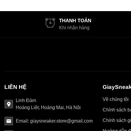
THANH TOÁN
Khi nhận hàng
LIÊN HỆ
GiaySneak
Về chúng tôi
Linh Đàm
Hoàng Liệt, Hoàng Mai, Hà Nội
Chính sách bả
Chính sách g
Email: giaysneaker.store@gmail.com
Hướng dẫn đ