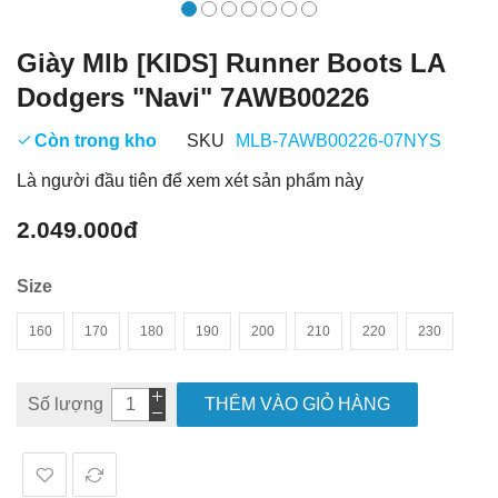
Giày Mlb [KIDS] Runner Boots LA
Dodgers "Navi" 7AWB00226
Còn trong kho
SKU
MLB-7AWB00226-07NYS
Là người đầu tiên để xem xét sản phẩm này
2.049.000đ
Size
160
170
180
190
200
210
220
230
Số lượng
THÊM VÀO GIỎ HÀNG