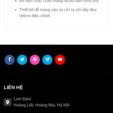
Đế độn chắc chắn mang lại độ bám vượt trội
Thiết kế dễ mang vào và cởi ra với dây đeo
Velcro điều chỉnh
LIÊN HỆ
Linh Đàm
Hoàng Liệt, Hoàng Mai, Hà Nội