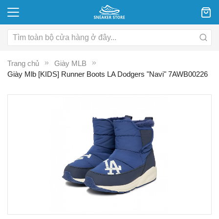
Trang chủ
Giày MLB
Giày Mlb [KIDS] Runner Boots LA Dodgers "Navi" 7AWB00226
Chuyển
C
đến
đ
phần
p
đầu
đ
của
c
thư
th
viện
vi
hình
hì
ảnh
ả