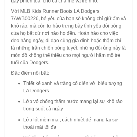
gây phiền toái cho cả cha mẹ và trẻ nhỏ.
Với MLB Kids Runner Boots LA Dodgers
7AWB00226, bé yêu của bạn sẽ không chỉ giữ ấm và
khô ráo, mà còn tự hào trưng bày tình yêu đội bóng
của họ bất cứ nơi nào họ đến. Hoàn hảo cho việc
đeo hàng ngày, đi dạo cùng gia đình hoặc thậm chí
là những trận chiến bóng tuyết, những đôi ủng này là
món đồ không thể thiếu cho mọi người hâm mộ trẻ
tuổi của Dodgers.
Đặc điểm nổi bật:
Thiết kế xanh và trắng cổ điển với biểu tượng
LA Dodgers
Lớp vỏ chống thấm nước mang lại sự khô ráo
trong suốt cả ngày
Lớp lót mềm mại, cách nhiệt để mang lại sự
thoải mái tối đa