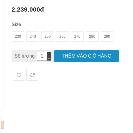
hình
2.239.000đ
ảnh
Size
230
240
250
260
270
280
290
Số lượng
THÊM VÀO GIỎ HÀNG