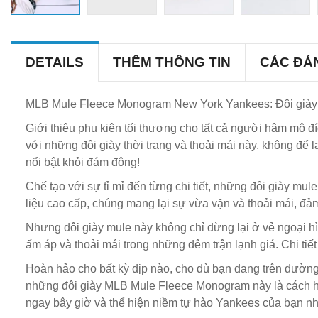
DETAILS
THÊM THÔNG TIN
CÁC ĐÁ
MLB Mule Fleece Monogram New York Yankees: Đôi giày 
Giới thiệu phụ kiện tối thượng cho tất cả người hâm mộ 
với những đôi giày thời trang và thoải mái này, không để
nổi bật khỏi đám đông!
Chế tạo với sự tỉ mỉ đến từng chi tiết, những đôi giày mul
liệu cao cấp, chúng mang lại sự vừa vặn và thoải mái, đ
Nhưng đôi giày mule này không chỉ dừng lại ở vẻ ngoại hì
ấm áp và thoải mái trong những đêm trận lạnh giá. Chi tiế
Hoàn hảo cho bất kỳ dịp nào, cho dù bạn đang trên đường 
những đôi giày MLB Mule Fleece Monogram này là cách hoà
ngay bây giờ và thể hiện niềm tự hào Yankees của bạn n