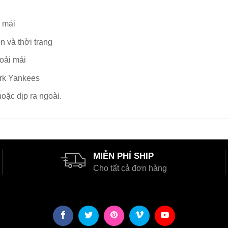
i mái
n và thời trang
oải mái
ork Yankees
oặc dịp ra ngoài.
MIỄN PHÍ SHIP
Cho tất cả đơn hàng