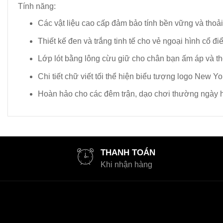
Tính năng:
Các vật liệu cao cấp đảm bảo tính bền vững và thoả
Thiết kế đen và trắng tinh tế cho vẻ ngoại hình cổ điể
Lớp lót bằng lông cừu giữ cho chân bạn ấm áp và th
Chi tiết chữ viết tối thể hiện biểu tượng logo New Y
Hoàn hảo cho các đêm trận, dạo chơi thường ngày h
THANH TOÁN
Khi nhận hàng