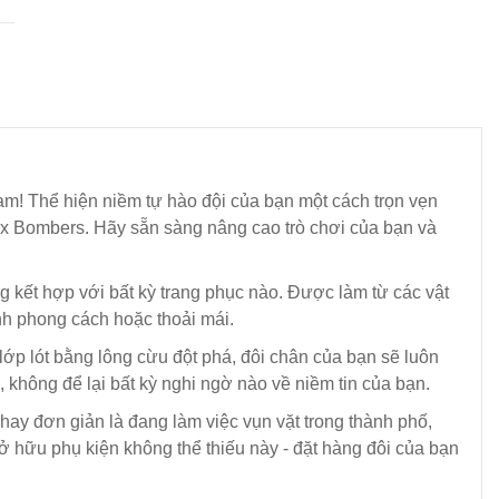
m! Thể hiện niềm tự hào đội của bạn một cách trọn vẹn
onx Bombers. Hãy sẵn sàng nâng cao trò chơi của bạn và
àng kết hợp với bất kỳ trang phục nào. Được làm từ các vật
nh phong cách hoặc thoải mái.
lớp lót bằng lông cừu đột phá, đôi chân của bạn sẽ luôn
, không để lại bất kỳ nghi ngờ nào về niềm tin của bạn.
ay đơn giản là đang làm việc vụn vặt trong thành phố,
 hữu phụ kiện không thể thiếu này - đặt hàng đôi của bạn