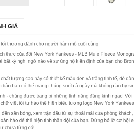
NH GIÁ
tối thượng dành cho người hâm mộ cuối cùng!
đích thực của đội New York Yankees - MLB Mule Fleece Monogra
 lại bất kỳ nghi ngờ nào về sự ủng hộ kiên định của bạn cho Br
e chất lượng cao này có thiết kế màu đen và trắng tinh tế, dễ d
ảm bảo bạn có thể mang chúng suốt cả ngày mà không cần hy si
nh - chúng được trang bị những tính năng đáng kinh ngạc! Với 
t chữ viết tối tự hào thể hiện biểu tượng logo New York Yankees
đến sân bóng, xem trận đấu từ sự thoải mái của phòng khách, h
n hảo để thể hiện tinh thần đội của bạn. Đừng bỏ lỡ cơ hội sở
hư chưa từng có!