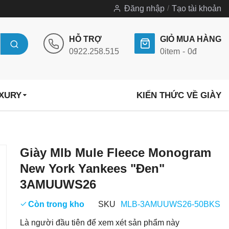
Đăng nhập
Tạo tài khoản
HỖ TRỢ
GIỎ MUA HÀNG
0922.258.515
0
item
0đ
UXURY
KIẾN THỨC VỀ GIÀY
Chuyển
Giày Mlb Mule Fleece Monogram
đến
New York Yankees "Đen"
phần
3AMUUWS26
đầu
của
Còn trong kho
SKU
MLB-3AMUUWS26-50BKS
thư
Là người đầu tiên để xem xét sản phẩm này
viện