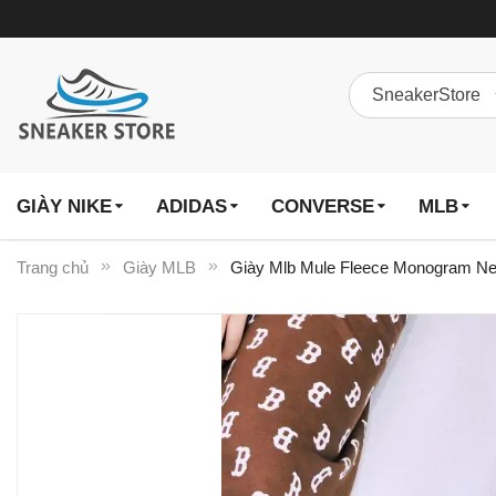
GIÀY NIKE
ADIDAS
CONVERSE
MLB
Trang chủ
Giày MLB
Giày Mlb Mule Fleece Monogram 
Chuyển
đến
phần
đầu
của
thư
viện