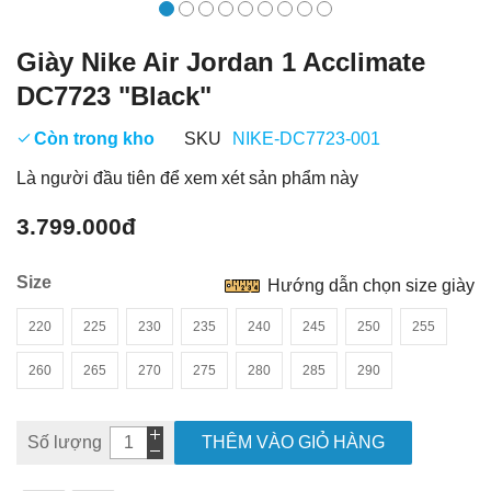
Giày Nike Air Jordan 1 Acclimate
DC7723 "Black"
Còn trong kho
SKU
NIKE-DC7723-001
Là người đầu tiên để xem xét sản phẩm này
3.799.000đ
Size
Hướng dẫn chọn size giày
220
225
230
235
240
245
250
255
260
265
270
275
280
285
290
Số lượng
THÊM VÀO GIỎ HÀNG