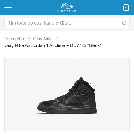
Trang chủ
Giày Nike
Giày Nike Air Jordan 1 Acclimate DC7723 "Black"
Chuyển
C
đến
đ
phần
p
đầu
đ
của
c
thư
th
viện
vi
hình
hì
ảnh
ả