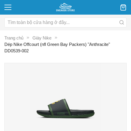
Trang chủ
Giày Nike
Dép Nike Offcourt (nfl Green Bay Packers) "Anthracite"
DD0539-002
Chuyển
C
đến
đ
phần
p
đầu
đ
của
c
thư
th
viện
vi
hình
hì
ảnh
ả