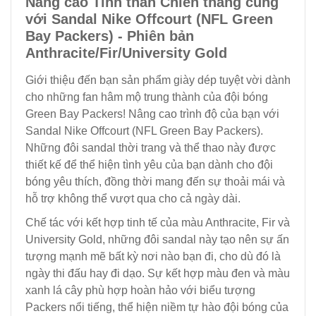
Nâng cao Tinh thần Chiến thắng cùng
với Sandal Nike Offcourt (NFL Green
Bay Packers) - Phiên bản
Anthracite/Fir/University Gold
Giới thiệu đến bạn sản phẩm giày dép tuyệt vời dành
cho những fan hâm mộ trung thành của đội bóng
Green Bay Packers! Nâng cao trình độ của bạn với
Sandal Nike Offcourt (NFL Green Bay Packers).
Những đôi sandal thời trang và thể thao này được
thiết kế để thể hiện tình yêu của bạn dành cho đội
bóng yêu thích, đồng thời mang đến sự thoải mái và
hỗ trợ không thể vượt qua cho cả ngày dài.
Chế tác với kết hợp tinh tế của màu Anthracite, Fir và
University Gold, những đôi sandal này tạo nên sự ấn
tượng mạnh mẽ bất kỳ nơi nào bạn đi, cho dù đó là
ngày thi đấu hay đi dạo. Sự kết hợp màu đen và màu
xanh lá cây phù hợp hoàn hảo với biểu tượng
Packers nổi tiếng, thể hiện niềm tự hào đội bóng của