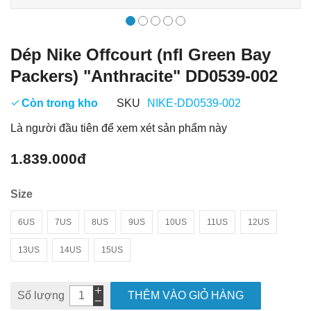
Dép Nike Offcourt (nfl Green Bay
Packers) "Anthracite" DD0539-002
Còn trong kho
SKU
NIKE-DD0539-002
Là người đầu tiên để xem xét sản phẩm này
1.839.000đ
Size
6US
7US
8US
9US
10US
11US
12US
13US
14US
15US
Số lượng
THÊM VÀO GIỎ HÀNG