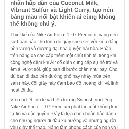
nhấn hấp dẫn của Coconut Milk,
Vibrant Sulfur và Light Curry, tạo nên
bảng màu nổi bật khiến ai cũng không
thể không chú ý.
Thiết kế của Nike Air Force 1 '07 Premium mang đến
sự hoàn hảo cho trình độ giày sneaker, với kiểu dáng
bền vững và đương đại hoà quyện hài hòa. Phần
trên bằng da cao cấp thêm một chút tinh tế, trong khi
công nghệ đệm khí Air cổ điển cung cấp sự hỗ trợ và
êm ái vượt trội, giúp bạn đi bước chân như bay. Cho
dù bạn đi dạo trên đường phố hay nhảy múa trên
sàn nhảy, đôi giày này đảm bảo độ thoáng khí và linh
hoạt tối đa.
Với chi tiết tinh tế và biểu tượng Swoosh nổi tiếng,
Nike Air Force 1 '07 Premium phát tán một không khí
tự tin và độc quyền. Đây là lựa chọn hoàn hảo dành
cho những người đi đầu xu hướng và những người
yêu giày thể thao. Nâng tầm phong cách của bạn với