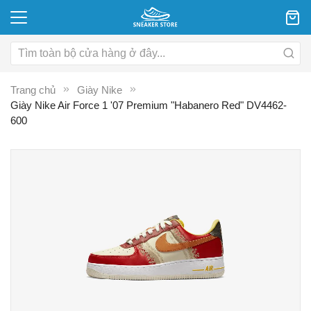
Trang chủ
Giày Nike
Giày Nike Air Force 1 '07 Premium "Habanero Red" DV4462-
600
Chuyển
C
đến
đ
phần
p
đầu
đ
của
c
thư
th
viện
vi
hình
hì
ảnh
ả