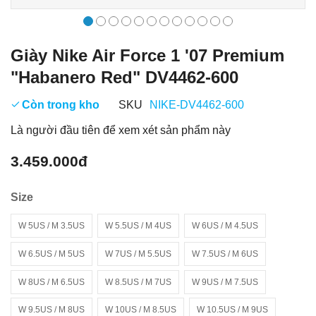
Giày Nike Air Force 1 '07 Premium
"Habanero Red" DV4462-600
Còn trong kho
SKU
NIKE-DV4462-600
Là người đầu tiên để xem xét sản phẩm này
3.459.000đ
Size
W 5US / M 3.5US
W 5.5US / M 4US
W 6US / M 4.5US
W 6.5US / M 5US
W 7US / M 5.5US
W 7.5US / M 6US
W 8US / M 6.5US
W 8.5US / M 7US
W 9US / M 7.5US
W 9.5US / M 8US
W 10US / M 8.5US
W 10.5US / M 9US