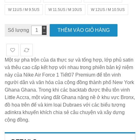
W 11US / M 9.5US
W 11.5US / M 10US
W 12US / M 10.5US
Số lượng
THÊM VÀO GIỎ HÀNG
Một sự pha trộn của da thực sự và tổng hợp, lớp phủ satin
và thêu cao cấp kết hợp với nhau trong phiên bản kỷ niệm
này của Nike Air Force 1 Tiết07 Premium để tôn vinh
người dân và văn hóa của cộng đồng thành phố New York
Ghana Ghana. Trong khi các backtab được thêu tôn vinh
Little Accra, một vùng đất Ghana nặng nề ở khu vực Bronx,
đồ họa trên đế và kim loại Dubraes với các biểu tượng
adinkra khuyến khích chia sẻ câu chuyện và xây dựng
cộng đồng.