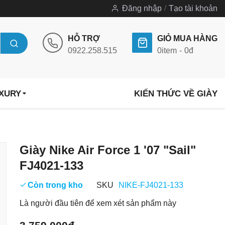
Đăng nhập
Tạo tài khoản
HỖ TRỢ
GIỎ MUA HÀNG
0922.258.515
0
item
0đ
UXURY
KIẾN THỨC VỀ GIÀY
Chuyển
Giày Nike Air Force 1 '07 "Sail"
đến
FJ4021-133
phần
đầu
Còn trong kho
SKU
NIKE-FJ4021-133
của
Là người đầu tiên để xem xét sản phẩm này
thư
viện