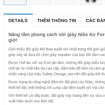
DETAILS
THÊM THÔNG TIN
CÁC ĐÁ
Nâng tầm phong cách với giày Nike Air For
giờ!
Giới thiệu đôi giày thể thao tuyệt vời nhất trong thế giới
giày này sẽ đưa trò chơi giày sneaker của bạn lên tầm ca
Được chế tác với sự tỉ mỉ tận tâm, những đôi giày biểu tư
chế tác từ chất liệu da cao cấp, đảm bảo độ bền và cảm g
nhấn sáng của màu Safety Orange, tạo nên đôi giày thể tha
Được trang bị công nghệ đệm Air đột phá của Nike, những 
thiết kế đặc biệt không chỉ cung cấp đệm tuyệt vời mà cò
Với thiết kế cài dây buộc, đôi giày này mang đến sự vừa v
xuất hiện dưới mọi thời tiết.