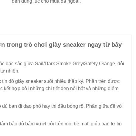
đến đúng lúc cho mùa dã ngoại.
n trong trò chơi giày sneaker ngay từ bây
àu sắc đặc sắc giữa Sail/Dark Smoke Grey/Safety Orange, đôi
tự nhiên.
 tín đồ giày sneaker suốt nhiều thập kỷ. Phần trên được
c kết hợp bởi những chi tiết đen nổi bật và những điểm
o dù bạn đi dạo phố hay thi đấu bóng rổ. Phần giữa đế với
ảm bảo độ bám vượt trội trên mọi bề mặt, giúp bạn tự tin