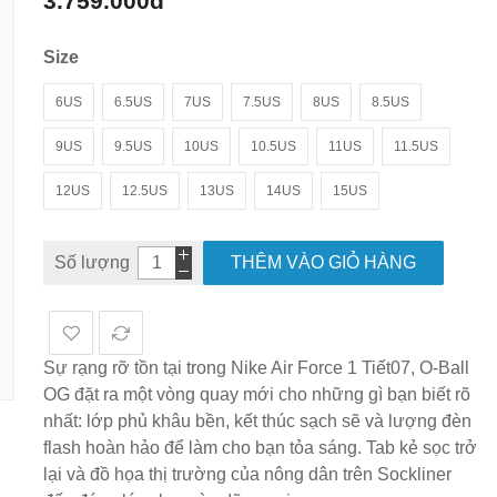
3.759.000đ
hình
ảnh
Size
6US
6.5US
7US
7.5US
8US
8.5US
9US
9.5US
10US
10.5US
11US
11.5US
12US
12.5US
13US
14US
15US
Số lượng
THÊM VÀO GIỎ HÀNG
Sự rạng rỡ tồn tại trong Nike Air Force 1 Tiết07, O-Ball
OG đặt ra một vòng quay mới cho những gì bạn biết rõ
nhất: lớp phủ khâu bền, kết thúc sạch sẽ và lượng đèn
flash hoàn hảo để làm cho bạn tỏa sáng. Tab kẻ sọc trở
lại và đồ họa thị trường của nông dân trên Sockliner