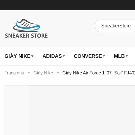
GIÀY NIKE
ADIDAS
CONVERSE
MLB
Trang chủ
Giày Nike
Giày Nike Air Force 1 '07 "Sail" FJ4
Chuyển
đến
phần
đầu
của
thư
viện