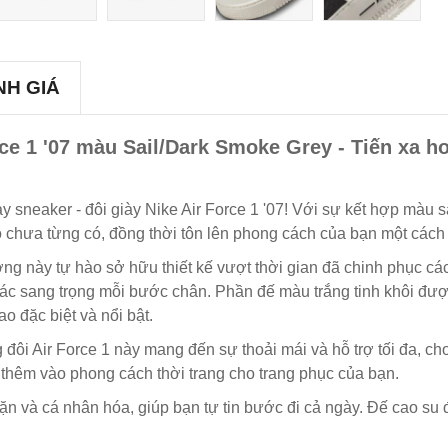
NH GIÁ
ce 1 '07 màu Sail/Dark Smoke Grey - Tiến xa hơ
 giày sneaker - đôi giày Nike Air Force 1 '07! Với sự kết hợp m
o chưa từng có, đồng thời tôn lên phong cách của bạn một cách 
ợng này tự hào sở hữu thiết kế vượt thời gian đã chinh phục các
iác sang trọng mỗi bước chân. Phần đế màu trắng tinh khôi đượ
o đặc biệt và nổi bật.
đôi Air Force 1 này mang đến sự thoải mái và hỗ trợ tối đa, ch
n thêm vào phong cách thời trang cho trang phục của bạn.
ặn và cá nhân hóa, giúp bạn tự tin bước đi cả ngày. Đế cao su đ