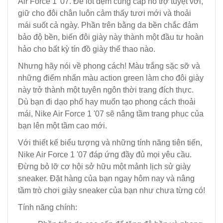
Air Force 1 '07. Đế lót đệm cung cấp hỗ trợ tuyệt vời,
giữ cho đôi chân luôn cảm thấy tươi mới và thoải
mái suốt cả ngày. Phần trên bằng da bền chắc đảm
bảo độ bền, biến đôi giày này thành một đầu tư hoàn
hảo cho bất kỳ tín đồ giày thể thao nào.
Nhưng hãy nói về phong cách! Màu trắng sặc sỡ và
những điểm nhấn màu action green làm cho đôi giày
này trở thành một tuyên ngôn thời trang đích thực.
Dù bạn đi dạo phố hay muốn tạo phong cách thoải
mái, Nike Air Force 1 '07 sẽ nâng tầm trang phục của
bạn lên một tầm cao mới.
Với thiết kế biểu tượng và những tính năng tiên tiến,
Nike Air Force 1 '07 đáp ứng đầy đủ mọi yêu cầu.
Đừng bỏ lỡ cơ hội sở hữu một mảnh lịch sử giày
sneaker. Đặt hàng của bạn ngay hôm nay và nâng
tầm trò chơi giày sneaker của bạn như chưa từng có!
Tính năng chính: