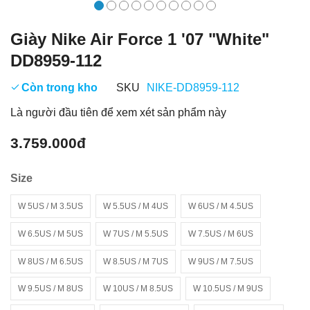
Giày Nike Air Force 1 '07 "White"
DD8959-112
Còn trong kho
SKU
NIKE-DD8959-112
Là người đầu tiên để xem xét sản phẩm này
3.759.000đ
Size
W 5US / M 3.5US
W 5.5US / M 4US
W 6US / M 4.5US
W 6.5US / M 5US
W 7US / M 5.5US
W 7.5US / M 6US
W 8US / M 6.5US
W 8.5US / M 7US
W 9US / M 7.5US
W 9.5US / M 8US
W 10US / M 8.5US
W 10.5US / M 9US