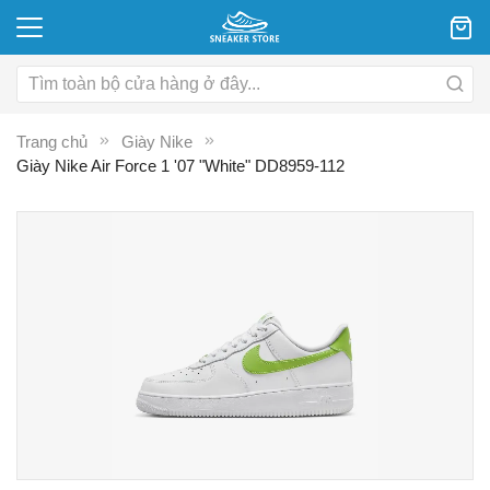
Trang chủ
Giày Nike
Giày Nike Air Force 1 '07 "White" DD8959-112
Chuyển
C
đến
đ
phần
p
đầu
đ
của
c
thư
th
viện
vi
hình
hì
ảnh
ả