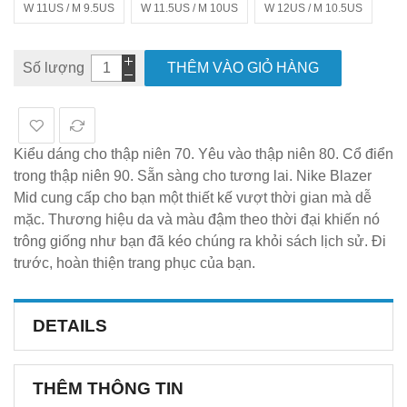
W 11US / M 9.5US
W 11.5US / M 10US
W 12US / M 10.5US
Số lượng
THÊM VÀO GIỎ HÀNG
Kiểu dáng cho thập niên 70. Yêu vào thập niên 80. Cổ điển
trong thập niên 90. Sẵn sàng cho tương lai. Nike Blazer
Mid cung cấp cho bạn một thiết kế vượt thời gian mà dễ
mặc. Thương hiệu da và màu đậm theo thời đại khiến nó
trông giống như bạn đã kéo chúng ra khỏi sách lịch sử. Đi
trước, hoàn thiện trang phục của bạn.
DETAILS
THÊM THÔNG TIN