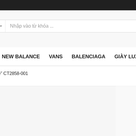
NEW BALANCE
VANS
BALENCIAGA
GIÀY L
te" CT2858-001