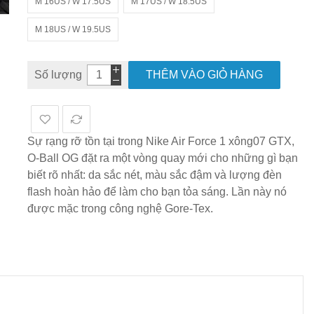
M 16US / W 17.5US
M 17US / W 18.5US
M 18US / W 19.5US
Số lượng
THÊM VÀO GIỎ HÀNG
Sự rạng rỡ tồn tại trong Nike Air Force 1 xông07 GTX,
O-Ball OG đặt ra một vòng quay mới cho những gì bạn
biết rõ nhất: da sắc nét, màu sắc đậm và lượng đèn
flash hoàn hảo để làm cho bạn tỏa sáng. Lần này nó
được mặc trong công nghệ Gore-Tex.