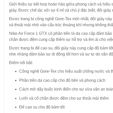
Giới thiệu sự kết hợp hoàn hảo giữa phong cách và hiệu s
giày. Được chế tác với sự tỉ mỉ và chú ý đặc biệt, đôi giày 
Được trang bị công nghệ Gore-Tex mới nhất, đôi giày nà
và thoải mái nhờ vào cấu trúc thoáng khí nhưng không t
Nike Air Force 1 GTX có phần trên là da cao cấp đảm bảo
chân được đệm cung cấp thêm sự hỗ trợ và êm ái cho việ
Được trang bị đế cao su, đôi giày này cung cấp độ bám tố
nhẹ nhàng đảm bảo sự di động tốt hơn và sự tự do vận độn
Điểm nổi bật:
Công nghệ Gore-Tex cho hiệu suất chống nước và t
Phần trên da cao cấp cho độ bền và phong cách
Cách mở dây buộc kinh điển cho sự vừa vặn an toà
Lưỡi và cổ chân được đệm cho sự thoải mái thêm
Đế cao su cho độ bám tốt