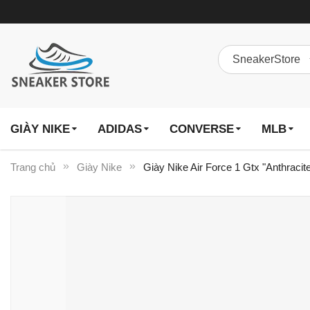
GIÀY NIKE
ADIDAS
CONVERSE
MLB
Trang chủ
Giày Nike
Giày Nike Air Force 1 Gtx "Anthraci
Chuyển
đến
phần
đầu
của
thư
viện