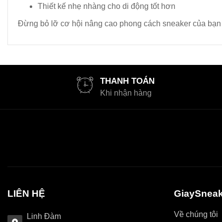
Thiết kế nhẹ nhàng cho di động tốt hơn
Đừng bỏ lỡ cơ hội nâng cao phong cách sneaker của bạn v
THANH TOÁN
Khi nhận hàng
LIÊN HỆ
GiaySneak
Về chúng tôi
Linh Đàm