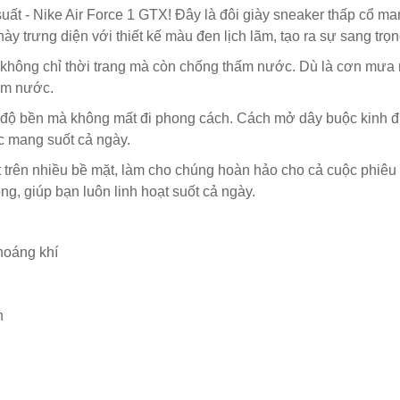
uất - Nike Air Force 1 GTX! Đây là đôi giày sneaker thấp cổ 
này trưng diện với thiết kế màu đen lịch lãm, tạo ra sự sang trọn
y không chỉ thời trang mà còn chống thấm nước. Dù là cơn mưa
hấm nước.
 độ bền mà không mất đi phong cách. Cách mở dây buộc kinh đi
c mang suốt cả ngày.
t trên nhiều bề mặt, làm cho chúng hoàn hảo cho cả cuộc phiêu 
g, giúp bạn luôn linh hoạt suốt cả ngày.
hoáng khí
n