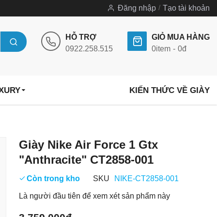
Đăng nhập
Tạo tài khoản
HỖ TRỢ
GIỎ MUA HÀNG
0922.258.515
0
item
0đ
UXURY
KIẾN THỨC VỀ GIÀY
Chuyển
Giày Nike Air Force 1 Gtx
đến
"Anthracite" CT2858-001
phần
đầu
Còn trong kho
SKU
NIKE-CT2858-001
của
Là người đầu tiên để xem xét sản phẩm này
thư
viện