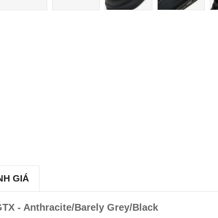
NH GIÁ
TX - Anthracite/Barely Grey/Black