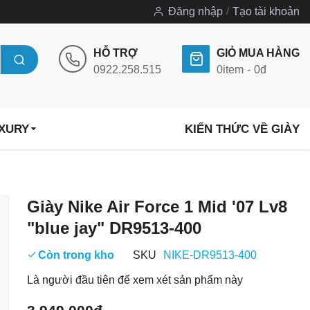
Đăng nhập
Tạo tài khoản
HỖ TRỢ
GIỎ MUA HÀNG
0922.258.515
0
item
0đ
UXURY
KIẾN THỨC VỀ GIÀY
Chuyển
Giày Nike Air Force 1 Mid '07 Lv8
đến
"blue jay" DR9513-400
phần
đầu
Còn trong kho
SKU
NIKE-DR9513-400
của
Là người đầu tiên để xem xét sản phẩm này
thư
viện