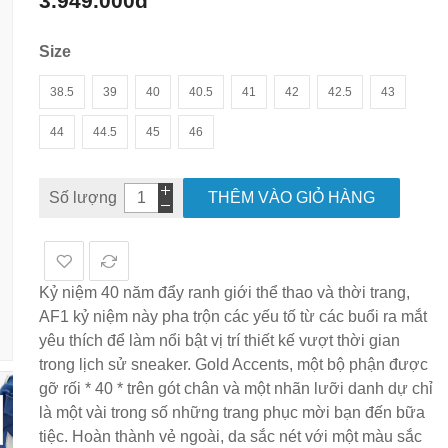
3.949.000đ
hình
ảnh
Size
38.5
39
40
40.5
41
42
42.5
43
44
44.5
45
46
Số lượng
THÊM VÀO GIỎ HÀNG
Kỷ niệm 40 năm đẩy ranh giới thể thao và thời trang,
AF1 kỷ niệm này pha trộn các yếu tố từ các buổi ra mắt
yêu thích để làm nổi bật vị trí thiết kế vượt thời gian
trong lịch sử sneaker. Gold Accents, một bộ phận được
gỡ rối * 40 * trên gót chân và một nhãn lưỡi danh dự chỉ
là một vài trong số những trang phục mời bạn đến bữa
tiệc. Hoàn thành vẻ ngoài, da sắc nét với một màu sắc