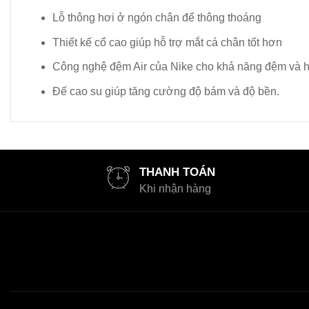
Lỗ thông hơi ở ngón chân để thông thoáng
Thiết kế cổ cao giúp hỗ trợ mắt cá chân tốt hơn
Công nghệ đệm Air của Nike cho khả năng đệm và hấ
Đế cao su giúp tăng cường độ bám và độ bền.
THANH TOÁN
Khi nhận hàng