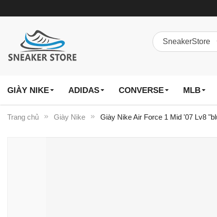
GIÀY NIKE
ADIDAS
CONVERSE
MLB
Trang chủ
Giày Nike
Giày Nike Air Force 1 Mid '07 Lv8 "
Chuyển
đến
phần
đầu
của
thư
viện