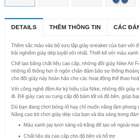
DETAILS
THÊM THÔNG TIN
CÁC ĐÁ
Thêm sắc màu vào bộ sưu tập giày sneaker của bạn với đô
trải nghiệm giày dép tuyệt vời nhất. Thiết kế với màu xanh
Chế tạo bằng chất liệu cao cấp, những đôi giày Nike Air F
những lỗ thông hơi ở ngón chân đảm bảo sự thông thoáng, 
cho đôi giày này hoàn hảo cho các hoạt động thể thao ho
Với công nghệ đệm Air ký hiệu của Nike, những đôi giày 
đi. Đế giày cao su cung cấp độ bám tốt và độ bền, giúp bạn
Dù bạn đang chơi bóng rổ hay chỉ muốn nâng tầm phong cá
Nâng cao trò chơi giày dép của bạn và tỏa sáng trong đám
Màu xanh jay tươi sáng và trắng để tạo vẻ ngoài m
Chất liệu da cao cấp cho độ bền và hỗ trợ