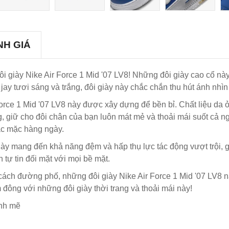
NH GIÁ
i giày Nike Air Force 1 Mid '07 LV8! Những đôi giày cao cổ n
 jay tươi sáng và trắng, đôi giày này chắc chắn thu hút ánh nhìn
orce 1 Mid '07 LV8 này được xây dựng để bền bỉ. Chất liệu da ở 
giữ cho đôi chân của bạn luôn mát mẻ và thoải mái suốt cả ngày
ặc mặc hàng ngày.
này mang đến khả năng đệm và hấp thụ lực tác động vượt trội, 
 tự tin đối mặt với mọi bề mặt.
ch đường phố, những đôi giày Nike Air Force 1 Mid '07 LV8 nà
 đông với những đôi giày thời trang và thoải mái này!
ạnh mẽ