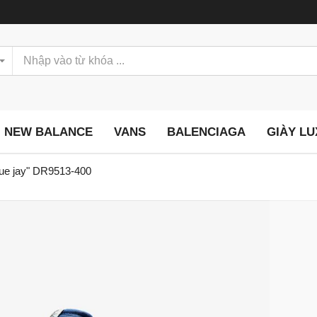
NEW BALANCE
VANS
BALENCIAGA
GIÀY L
blue jay" DR9513-400