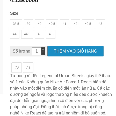
4.139.000đ
hình
ảnh
Size
38.5
39
40
40.5
41
42
42.5
43
44
44.5
45
46
Số lượng
THÊM VÀO GIỎ HÀNG
Từ bóng rổ đến Legend of Urban Streets, giày thể thao
số 1 của Không quân Nike Air Force 1 React hiện đã
nhảy vào một điểm chuẩn cổ điển một lần nữa. Cả các
đường đế ngoài và logo thương hiệu đều được khuếch
đại để diễn giải ngoại hình cổ điển với các phương
pháp phóng đại. Đồng thời, nó được trang bị công
nghệ Nike React để tạo ra trải nghiệm đi bộ suôn sẻ.