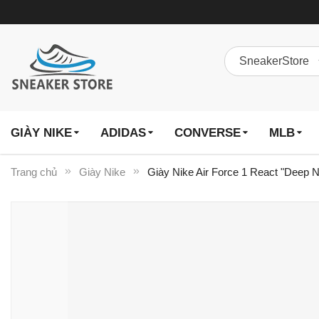
GIÀY NIKE
ADIDAS
CONVERSE
MLB
Trang chủ
Giày Nike
Giày Nike Air Force 1 React "Deep
Chuyển
đến
phần
đầu
của
thư
viện