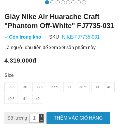
Giày Nike Air Huarache Craft
"Phantom Off-White" FJ7735-031
Còn trong kho
SKU
NIKE-FJ7735-031
Là người đầu tiên để xem xét sản phẩm này
4.319.000đ
Size
35.5
36
36.5
37.5
38
38.5
39
40
40.5
41
42
Số lượng
THÊM VÀO GIỎ HÀNG