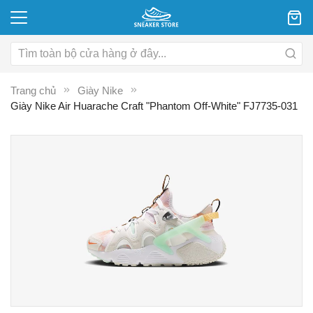
Trang chủ
Giày Nike
Giày Nike Air Huarache Craft "Phantom Off-White" FJ7735-031
Chuyển
C
đến
đ
phần
p
đầu
đ
của
c
thư
th
viện
vi
hình
hì
ảnh
ả