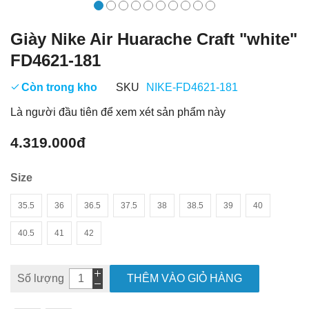
Giày Nike Air Huarache Craft "white"
FD4621-181
Còn trong kho
SKU
NIKE-FD4621-181
Là người đầu tiên để xem xét sản phẩm này
4.319.000đ
Size
35.5
36
36.5
37.5
38
38.5
39
40
40.5
41
42
Số lượng
THÊM VÀO GIỎ HÀNG