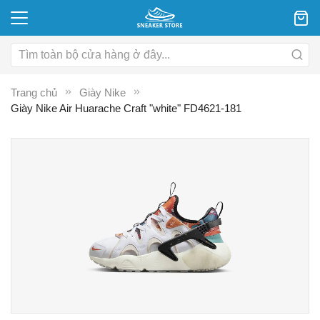
Trang chủ
Giày Nike
Giày Nike Air Huarache Craft "white" FD4621-181
Chuyển
C
đến
đ
phần
p
đầu
đ
của
c
thư
th
viện
vi
hình
hì
ảnh
ả