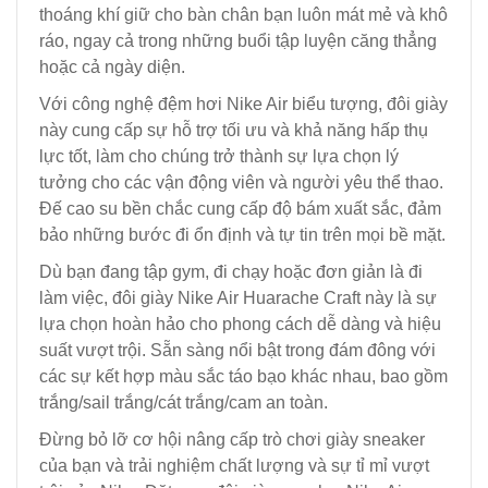
thoáng khí giữ cho bàn chân bạn luôn mát mẻ và khô
ráo, ngay cả trong những buổi tập luyện căng thẳng
hoặc cả ngày diện.
Với công nghệ đệm hơi Nike Air biểu tượng, đôi giày
này cung cấp sự hỗ trợ tối ưu và khả năng hấp thụ
lực tốt, làm cho chúng trở thành sự lựa chọn lý
tưởng cho các vận động viên và người yêu thể thao.
Đế cao su bền chắc cung cấp độ bám xuất sắc, đảm
bảo những bước đi ổn định và tự tin trên mọi bề mặt.
Dù bạn đang tập gym, đi chạy hoặc đơn giản là đi
làm việc, đôi giày Nike Air Huarache Craft này là sự
lựa chọn hoàn hảo cho phong cách dễ dàng và hiệu
suất vượt trội. Sẵn sàng nổi bật trong đám đông với
các sự kết hợp màu sắc táo bạo khác nhau, bao gồm
trắng/sail trắng/cát trắng/cam an toàn.
Đừng bỏ lỡ cơ hội nâng cấp trò chơi giày sneaker
của bạn và trải nghiệm chất lượng và sự tỉ mỉ vượt