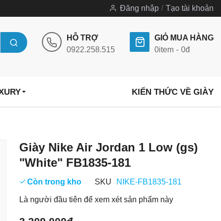
Đăng nhập
Tạo tài khoản
HỖ TRỢ
GIỎ MUA HÀNG
0922.258.515
0
item
0đ
UXURY
KIẾN THỨC VỀ GIÀY
Chuyển
Giày Nike Air Jordan 1 Low (gs)
đến
"White" FB1835-181
phần
đầu
Còn trong kho
SKU
NIKE-FB1835-181
của
Là người đầu tiên để xem xét sản phẩm này
thư
viện