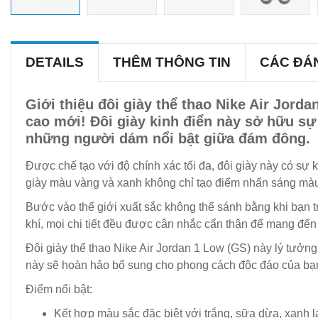
DETAILS
THÊM THÔNG TIN
CÁC ĐÁ
Giới thiệu đôi giày thể thao Nike Air Jord
cao mới! Đôi giày kinh điển này sở hữu sự
những người dám nổi bật giữa đám đông.
Được chế tạo với độ chính xác tối đa, đôi giày này có sự k
giày màu vàng và xanh không chỉ tạo điểm nhấn sáng màu 
Bước vào thế giới xuất sắc không thể sánh bằng khi bạn t
khí, mọi chi tiết đều được cân nhắc cẩn thận để mang đến s
Đôi giày thể thao Nike Air Jordan 1 Low (GS) này lý tưởn
này sẽ hoàn hảo bổ sung cho phong cách độc đáo của bạ
Điểm nổi bật:
Kết hợp màu sắc đặc biệt với trắng, sữa dừa, xanh l