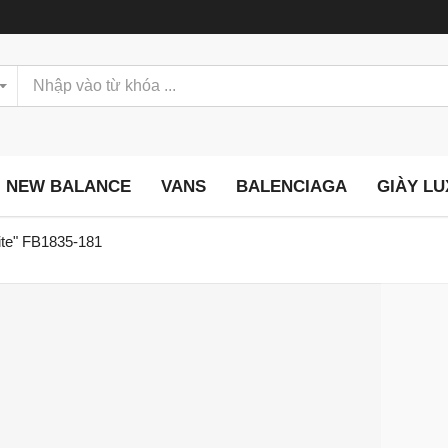
NEW BALANCE
VANS
BALENCIAGA
GIÀY L
ite" FB1835-181