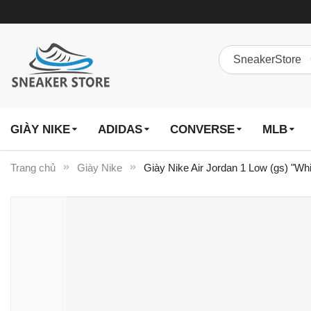
GIÀY NIKE
ADIDAS
CONVERSE
MLB
Trang chủ
Giày Nike
Giày Nike Air Jordan 1 Low (gs) "Wh
Chuyển
đến
phần
đầu
của
thư
viện