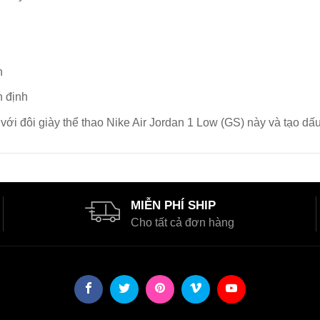
n
n định
i đôi giày thể thao Nike Air Jordan 1 Low (GS) này và tạo dấu 
MIỄN PHÍ SHIP
Cho tất cả đơn hàng