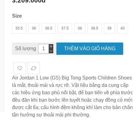
3.209.000đ
hình
ảnh
Size
35.5
36
36.5
37.5
38
38.5
39
40
Số lượng
THÊM VÀO GIỎ HÀNG
Air Jordan 1 Low (GS) Big Tong Sports Children Shoes
là mắt, thoải mái và rực rỡ. Vật liệu bằng da cung cấp
các hiệu ứng bao phủ nổi bật, để bạn tiến về phía trước
đều đặn khi bạn bước lên tuyết hoặc chạy đồng cỏ mới
được cắt tỉa; cấu hình đệm không khí làm cho bàn chân
tận hưởng sự thoải mái phi thường.