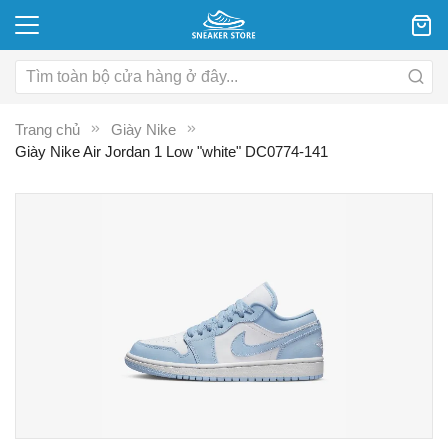
Trang chủ
Giày Nike
Giày Nike Air Jordan 1 Low "white" DC0774-141
Chuyển
C
đến
đ
phần
p
đầu
đ
của
c
thư
th
viện
vi
hình
hì
ảnh
ả