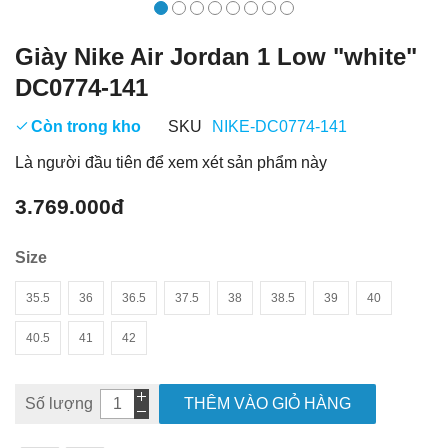
Giày Nike Air Jordan 1 Low "white"
DC0774-141
Còn trong kho
SKU
NIKE-DC0774-141
Là người đầu tiên để xem xét sản phẩm này
3.769.000đ
Size
35.5
36
36.5
37.5
38
38.5
39
40
40.5
41
42
Số lượng
THÊM VÀO GIỎ HÀNG