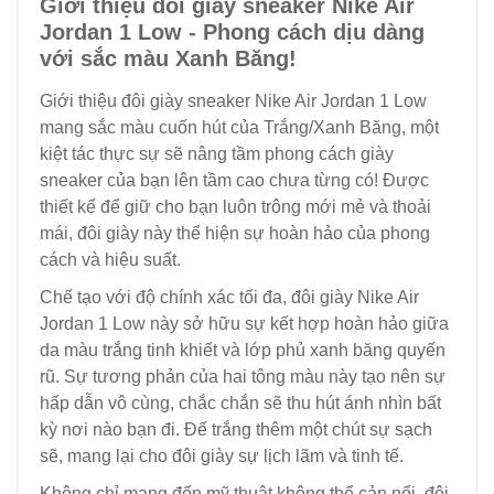
Giới thiệu đôi giày sneaker Nike Air
Jordan 1 Low - Phong cách dịu dàng
với sắc màu Xanh Băng!
Giới thiệu đôi giày sneaker Nike Air Jordan 1 Low
mang sắc màu cuốn hút của Trắng/Xanh Băng, một
kiệt tác thực sự sẽ nâng tầm phong cách giày
sneaker của bạn lên tầm cao chưa từng có! Được
thiết kế để giữ cho bạn luôn trông mới mẻ và thoải
mái, đôi giày này thể hiện sự hoàn hảo của phong
cách và hiệu suất.
Chế tạo với độ chính xác tối đa, đôi giày Nike Air
Jordan 1 Low này sở hữu sự kết hợp hoàn hảo giữa
da màu trắng tinh khiết và lớp phủ xanh băng quyến
rũ. Sự tương phản của hai tông màu này tạo nên sự
hấp dẫn vô cùng, chắc chắn sẽ thu hút ánh nhìn bất
kỳ nơi nào bạn đi. Đế trắng thêm một chút sự sạch
sẽ, mang lại cho đôi giày sự lịch lãm và tinh tế.
Không chỉ mang đến mỹ thuật không thể cản nổi, đôi