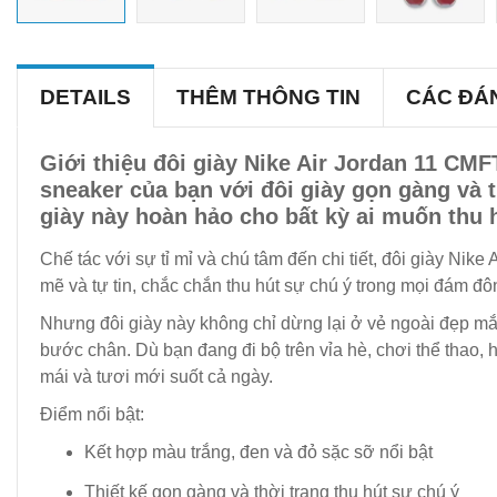
DETAILS
THÊM THÔNG TIN
CÁC ĐÁ
Giới thiệu đôi giày Nike Air Jordan 11 CM
sneaker của bạn với đôi giày gọn gàng và t
giày này hoàn hảo cho bất kỳ ai muốn thu 
Chế tác với sự tỉ mỉ và chú tâm đến chi tiết, đôi giày N
mẽ và tự tin, chắc chắn thu hút sự chú ý trong mọi đám đô
Nhưng đôi giày này không chỉ dừng lại ở vẻ ngoài đẹp mắ
bước chân. Dù bạn đang đi bộ trên vỉa hè, chơi thể thao, 
mái và tươi mới suốt cả ngày.
Điểm nổi bật:
Kết hợp màu trắng, đen và đỏ sặc sỡ nổi bật
Thiết kế gọn gàng và thời trang thu hút sự chú ý