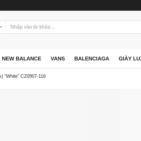
NEW BALANCE
VANS
BALENCIAGA
GIÀY L
gs) "White" CZ0907-116