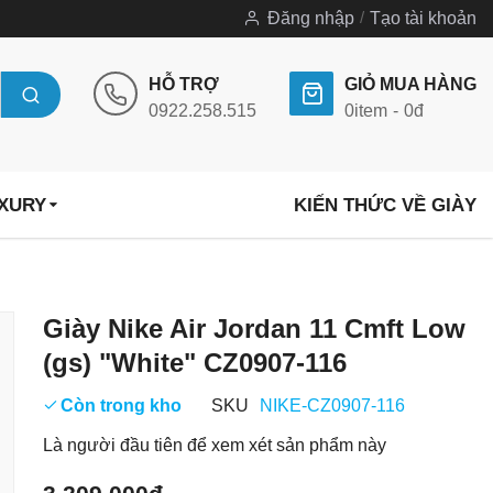
Đăng nhập
Tạo tài khoản
HỖ TRỢ
GIỎ MUA HÀNG
0922.258.515
0
item
0đ
UXURY
KIẾN THỨC VỀ GIÀY
Chuyển
Giày Nike Air Jordan 11 Cmft Low
đến
(gs) "White" CZ0907-116
phần
đầu
Còn trong kho
SKU
NIKE-CZ0907-116
của
Là người đầu tiên để xem xét sản phẩm này
thư
viện