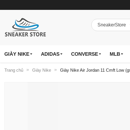
GIÀY NIKE
ADIDAS
CONVERSE
MLB
Trang chủ
Giày Nike
Giày Nike Air Jordan 11 Cmft Low (
Chuyển
đến
phần
đầu
của
thư
viện