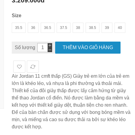
3.209.000đ
hình
ảnh
Size
35.5
36
36.5
37.5
38
38.5
39
40
Số lượng
THÊM VÀO GIỎ HÀNG
Air Jordan 11 cmft thấp (GS) Giày trẻ em lớn của trẻ em
lớn là khéo léo, và nhựa là phi thường và thoải mái.
Thiết kế của đôi giày thấp được lấy cảm hứng từ giày
thể thao Jordan cổ điển. Nó được làm bằng da mềm và
kết hợp với thiết kế giày dệt, thuận tiện cho ren nhanh.
Đế của bàn chân được sử dụng với bong bóng mềm và
mịn, và miếng vá cao su được thải ra bởi sự khéo léo
được kết hợp.