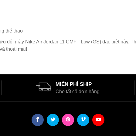
ng thể thao
ữu đôi giày Nike Air Jordan 11 CMFT Low (GS) đặc biệt này. Th
và thoải mái!
MIỄN PHÍ SHIP
Cho tất cả đơn hàng