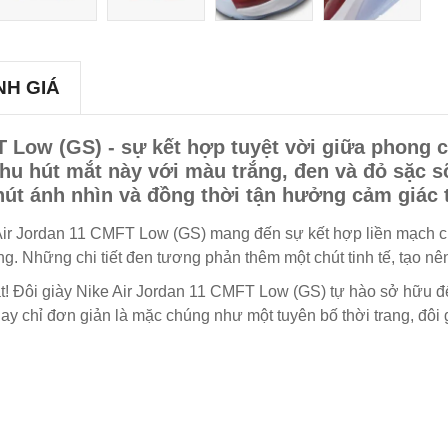
NH GIÁ
FT Low (GS) - sự kết hợp tuyệt vời giữa phong 
hu hút mắt này với màu trắng, đen và đỏ sặc sỡ
hút ánh nhìn và đồng thời tận hưởng cảm giác t
ike Air Jordan 11 CMFT Low (GS) mang đến sự kết hợp liền mạch 
ng. Những chi tiết đen tương phản thêm một chút tinh tế, tạo nê
t! Đôi giày Nike Air Jordan 11 CMFT Low (GS) tự hào sở hữu đ
hay chỉ đơn giản là mặc chúng như một tuyên bố thời trang, đôi