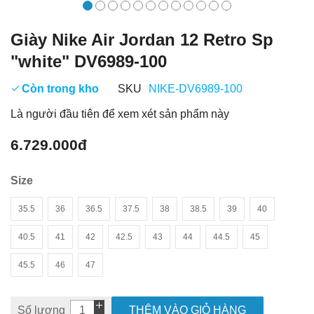
Giày Nike Air Jordan 12 Retro Sp
"white" DV6989-100
Còn trong kho
SKU
NIKE-DV6989-100
Là người đầu tiên để xem xét sản phẩm này
6.729.000đ
Size
35.5
36
36.5
37.5
38
38.5
39
40
40.5
41
42
42.5
43
44
44.5
45
45.5
46
47
Số lượng
THÊM VÀO GIỎ HÀNG