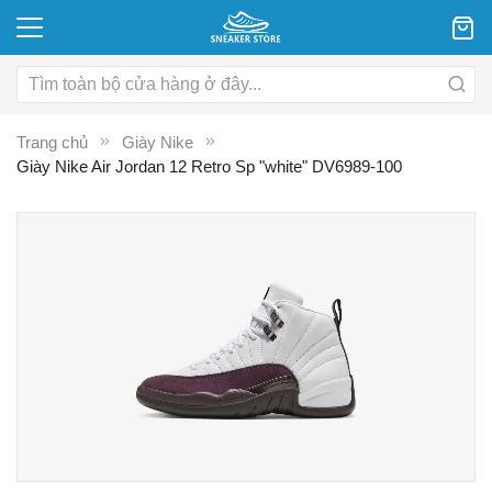
Trang chủ
Giày Nike
Giày Nike Air Jordan 12 Retro Sp "white" DV6989-100
Chuyển
C
đến
đ
phần
p
đầu
đ
của
c
thư
th
viện
vi
hình
hì
ảnh
ả