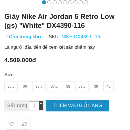
Giày Nike Air Jordan 5 Retro Low
(gs) "White" DX4390-116
Còn trong kho
SKU
NIKE-DX4390-116
Là người đầu tiên để xem xét sản phẩm này
4.509.000đ
Size
35.5
36
36.5
37.5
38
38.5
39
40
Số lượng
THÊM VÀO GIỎ HÀNG