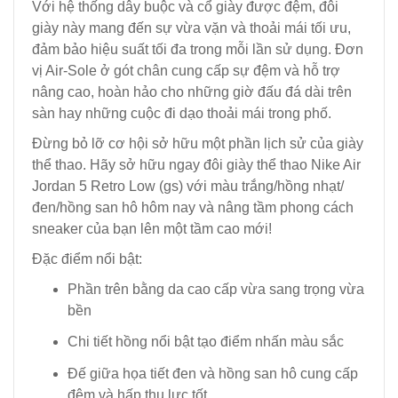
Với hệ thống dây buộc và cổ giày được đệm, đôi
giày này mang đến sự vừa vặn và thoải mái tối ưu,
đảm bảo hiệu suất tối đa trong mỗi lần sử dụng. Đơn
vị Air-Sole ở gót chân cung cấp sự đệm và hỗ trợ
nâng cao, hoàn hảo cho những giờ đấu đá dài trên
sàn hay những cuộc đi dạo thoải mái trong phố.
Đừng bỏ lỡ cơ hội sở hữu một phần lịch sử của giày
thể thao. Hãy sở hữu ngay đôi giày thể thao Nike Air
Jordan 5 Retro Low (gs) với màu trắng/hồng nhạt/
đen/hồng san hô hôm nay và nâng tầm phong cách
sneaker của bạn lên một tầm cao mới!
Đặc điểm nổi bật:
Phần trên bằng da cao cấp vừa sang trọng vừa
bền
Chi tiết hồng nổi bật tạo điểm nhấn màu sắc
Đế giữa họa tiết đen và hồng san hô cung cấp
đệm và hấp thụ lực tốt