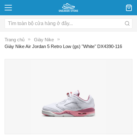
Trang chủ
Giày Nike
Giày Nike Air Jordan 5 Retro Low (gs) "White" DX4390-116
Chuyển
C
đến
đ
phần
p
đầu
đ
của
c
thư
th
viện
vi
hình
hì
ảnh
ả