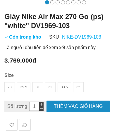
Giày Nike Air Max 270 Go (ps)
"white" DV1969-103
Còn trong kho
SKU
NIKE-DV1969-103
Là người đầu tiên để xem xét sản phẩm này
3.769.000đ
Size
28
29.5
31
32
33.5
35
Số lượng
THÊM VÀO GIỎ HÀNG