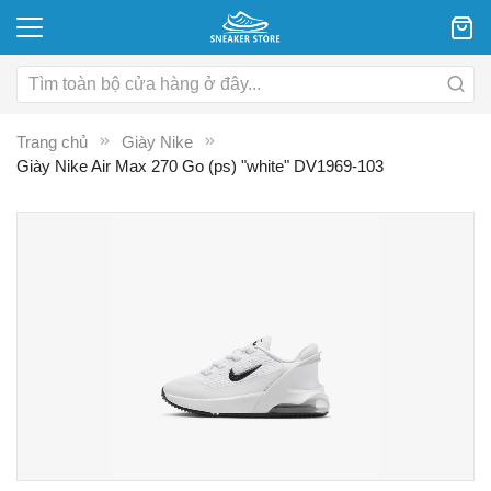
Trang chủ
Giày Nike
Giày Nike Air Max 270 Go (ps) "white" DV1969-103
Chuyển
C
đến
đ
phần
p
đầu
đ
của
c
thư
th
viện
vi
hình
hì
ảnh
ả