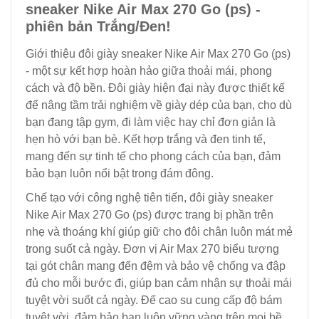
sneaker Nike Air Max 270 Go (ps) -
phiên bản Trắng/Đen!
Giới thiệu đôi giày sneaker Nike Air Max 270 Go (ps)
- một sự kết hợp hoàn hảo giữa thoải mái, phong
cách và độ bền. Đôi giày hiện đại này được thiết kế
để nâng tầm trải nghiệm về giày dép của bạn, cho dù
bạn đang tập gym, đi làm việc hay chỉ đơn giản là
hẹn hò với bạn bè. Kết hợp trắng và đen tinh tế,
mang đến sự tinh tế cho phong cách của bạn, đảm
bảo bạn luôn nổi bật trong đám đông.
Chế tạo với công nghệ tiên tiến, đôi giày sneaker
Nike Air Max 270 Go (ps) được trang bị phần trên
nhẹ và thoáng khí giúp giữ cho đôi chân luôn mát mẻ
trong suốt cả ngày. Đơn vị Air Max 270 biểu tượng
tại gót chân mang đến đệm và bảo vệ chống va đập
đủ cho mỗi bước đi, giúp bạn cảm nhận sự thoải mái
tuyệt vời suốt cả ngày. Đế cao su cung cấp độ bám
tuyệt vời, đảm bảo bạn luôn vững vàng trên mọi bề