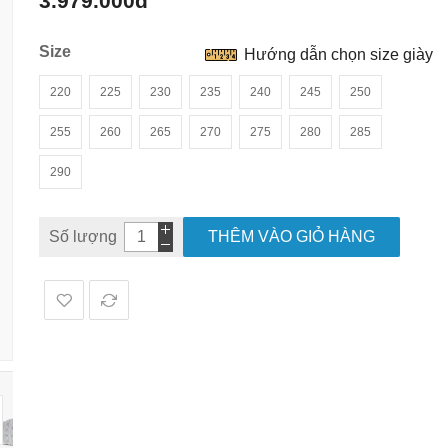
3.979.000đ
hình
ảnh
Size
Hướng dẫn chọn size giày
220
225
230
235
240
245
250
255
260
265
270
275
280
285
290
Số lượng
THÊM VÀO GIỎ HÀNG