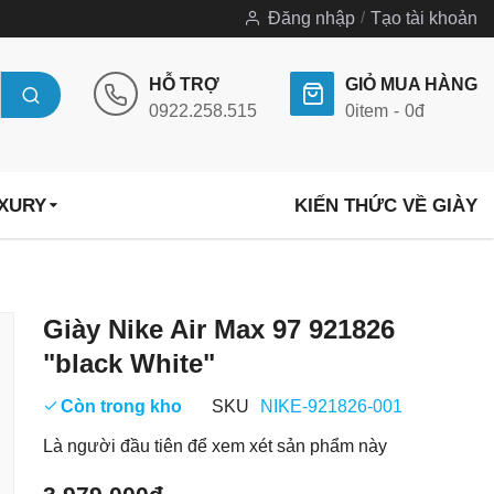
Đăng nhập
Tạo tài khoản
HỖ TRỢ
GIỎ MUA HÀNG
0922.258.515
0
item
0đ
UXURY
KIẾN THỨC VỀ GIÀY
Chuyển
Giày Nike Air Max 97 921826
đến
"black White"
phần
đầu
Còn trong kho
SKU
NIKE-921826-001
của
Là người đầu tiên để xem xét sản phẩm này
thư
viện