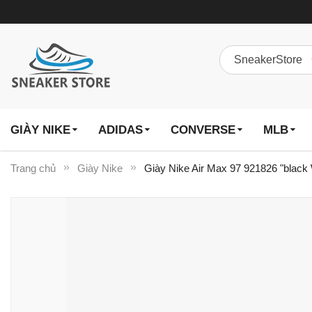
GIÀY NIKE
ADIDAS
CONVERSE
MLB
Trang chủ
Giày Nike
Giày Nike Air Max 97 921826 "black 
Chuyển
đến
phần
đầu
của
thư
viện