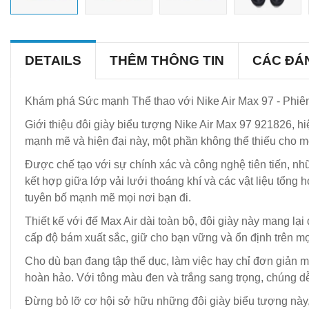
DETAILS
THÊM THÔNG TIN
CÁC ĐÁ
Khám phá Sức mạnh Thể thao với Nike Air Max 97 - Phiê
Giới thiệu đôi giày biểu tượng Nike Air Max 97 921826, h
mạnh mẽ và hiện đại này, một phần không thể thiếu cho m
Được chế tạo với sự chính xác và công nghệ tiên tiến, n
kết hợp giữa lớp vải lưới thoáng khí và các vật liệu tổng
tuyên bố mạnh mẽ mọi nơi bạn đi.
Thiết kế với đế Max Air dài toàn bộ, đôi giày này mang lạ
cấp độ bám xuất sắc, giữ cho bạn vững và ổn định trên mọ
Cho dù bạn đang tập thể dục, làm việc hay chỉ đơn giản m
hoàn hảo. Với tông màu đen và trắng sang trọng, chúng d
Đừng bỏ lỡ cơ hội sở hữu những đôi giày biểu tượng này,