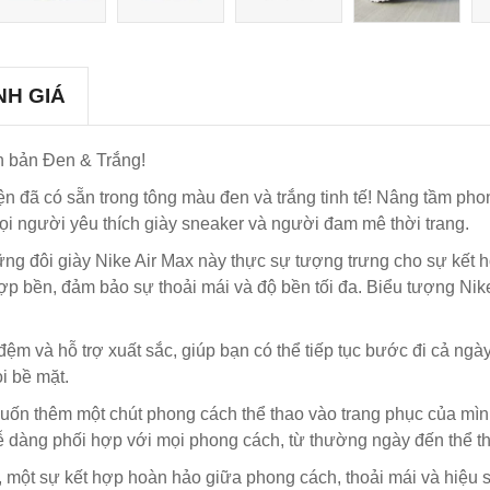
NH GIÁ
n bản Đen & Trắng!
iện đã có sẵn trong tông màu đen và trắng tinh tế! Nâng tầm p
ọi người yêu thích giày sneaker và người đam mê thời trang.
hững đôi giày Nike Air Max này thực sự tượng trưng cho sự kết
 hợp bền, đảm bảo sự thoải mái và độ bền tối đa. Biểu tượng Nik
i đệm và hỗ trợ xuất sắc, giúp bạn có thể tiếp tục bước đi cả 
i bề mặt.
uốn thêm một chút phong cách thể thao vào trang phục của mìn
ễ dàng phối hợp với mọi phong cách, từ thường ngày đến thể t
 một sự kết hợp hoàn hảo giữa phong cách, thoải mái và hiệu 