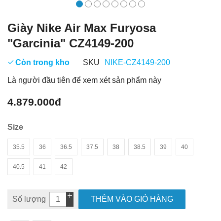
Giày Nike Air Max Furyosa
"Garcinia" CZ4149-200
Còn trong kho
SKU
NIKE-CZ4149-200
Là người đầu tiên để xem xét sản phẩm này
4.879.000đ
Size
35.5
36
36.5
37.5
38
38.5
39
40
40.5
41
42
Số lượng
THÊM VÀO GIỎ HÀNG