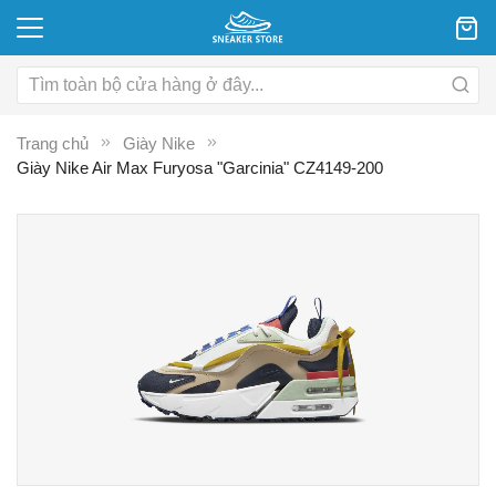
Trang chủ
Giày Nike
Giày Nike Air Max Furyosa "Garcinia" CZ4149-200
Chuyển
C
đến
đ
phần
p
đầu
đ
của
c
thư
th
viện
vi
hình
hì
ảnh
ả