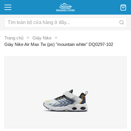
Trang chủ
Giày Nike
Giày Nike Air Max Tw (ps) "mountain white" DQ0297-102
Chuyển
C
đến
đ
phần
p
đầu
đ
của
c
thư
th
viện
vi
hình
hì
ảnh
ả