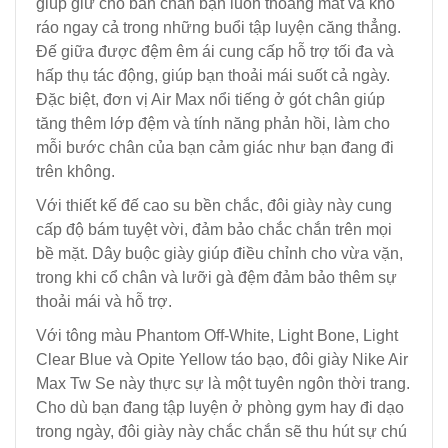
giúp giữ cho bàn chân bạn luôn thoáng mát và khô
ráo ngay cả trong những buổi tập luyện căng thẳng.
Đế giữa được đệm êm ái cung cấp hỗ trợ tối đa và
hấp thụ tác động, giúp bạn thoải mái suốt cả ngày.
Đặc biệt, đơn vị Air Max nổi tiếng ở gót chân giúp
tăng thêm lớp đệm và tính năng phản hồi, làm cho
mỗi bước chân của bạn cảm giác như bạn đang đi
trên không.
Với thiết kế đế cao su bền chắc, đôi giày này cung
cấp độ bám tuyệt vời, đảm bảo chắc chắn trên mọi
bề mặt. Dây buộc giày giúp điều chỉnh cho vừa vặn,
trong khi cổ chân và lưỡi gà đệm đảm bảo thêm sự
thoải mái và hỗ trợ.
Với tông màu Phantom Off-White, Light Bone, Light
Clear Blue và Opite Yellow táo bạo, đôi giày Nike Air
Max Tw Se này thực sự là một tuyên ngôn thời trang.
Cho dù bạn đang tập luyện ở phòng gym hay đi dạo
trong ngày, đôi giày này chắc chắn sẽ thu hút sự chú