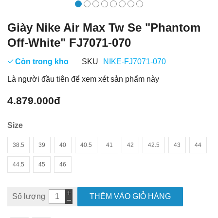
Giày Nike Air Max Tw Se "Phantom
Off-White" FJ7071-070
Còn trong kho
SKU
NIKE-FJ7071-070
Là người đầu tiên để xem xét sản phẩm này
4.879.000đ
Size
38.5
39
40
40.5
41
42
42.5
43
44
44.5
45
46
Số lượng
THÊM VÀO GIỎ HÀNG