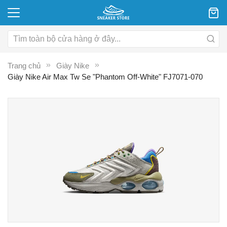
Trang chủ
Giày Nike
Giày Nike Air Max Tw Se "Phantom Off-White" FJ7071-070
Chuyển
C
đến
đ
phần
p
đầu
đ
của
c
thư
th
viện
vi
hình
hì
ảnh
ả