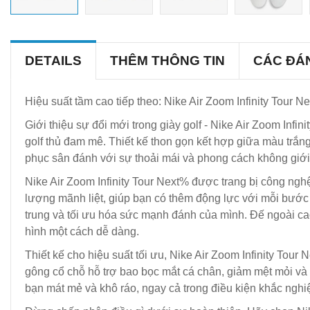
DETAILS
THÊM THÔNG TIN
CÁC ĐÁ
Hiệu suất tầm cao tiếp theo: Nike Air Zoom Infinity Tour 
Giới thiệu sự đổi mới trong giày golf - Nike Air Zoom Infi
golf thủ đam mê. Thiết kế thon gọn kết hợp giữa màu trắng
phục sân đánh với sự thoải mái và phong cách không giới
Nike Air Zoom Infinity Tour Next% được trang bị công ngh
lượng mãnh liệt, giúp bạn có thêm động lực với mỗi bước
trung và tối ưu hóa sức mạnh đánh của mình. Đế ngoài ca
hình một cách dễ dàng.
Thiết kế cho hiệu suất tối ưu, Nike Air Zoom Infinity Tour
gông cổ chỗ hỗ trợ bao bọc mắt cá chân, giảm mệt mỏi và
bạn mát mẻ và khô ráo, ngay cả trong điều kiện khắc nghiệ