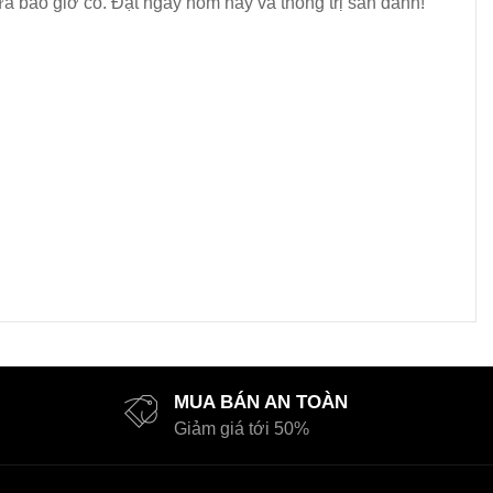
a bao giờ có. Đặt ngay hôm nay và thống trị sân đánh!
MUA BÁN AN TOÀN
Giảm giá tới 50%