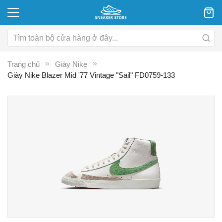
Trang chủ
Giày Nike
Giày Nike Blazer Mid '77 Vintage "Sail" FD0759-133
Chuyển
C
đến
đ
phần
p
đầu
đ
của
c
thư
th
viện
vi
hình
hì
ảnh
ả