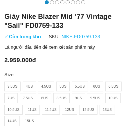
Giày Nike Blazer Mid '77 Vintage
"Sail" FD0759-133
Còn trong kho
SKU
NIKE-FD0759-133
Là người đầu tiên để xem xét sản phẩm này
2.959.000đ
Size
3.5US
4US
4.5US
5US
5.5US
6US
6.5US
7US
7.5US
8US
8.5US
9US
9.5US
10US
10.5US
11US
11.5US
12US
12.5US
13US
14US
15US