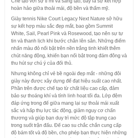
Chế tạo với sự tỉ mỉ và sáng tạo, đây là sự kết hợp
hoàn hảo giữa thoải mái, độ bền và thẩm mỹ.
Giày tennis Nike Court Legacy Next Nature sở hữu
sự kết hợp màu sắc đẹp mắt, bao gồm Summit
White, Sail, Pearl Pink và Rosewood, tạo nên sự tự
tin và thanh lịch khi bước chân lên sân. Những điểm
nhấn màu đỏ nổi bật trên nền trắng tinh khiết thêm
chút năng động, khiến bạn nổi bật trong đám đông và
thu hút sự chú ý của đối thủ.
Nhưng không chỉ vẻ bề ngoài đẹp mắt - những đôi
giày này được xây dựng để đạt hiệu suất cao nhất.
Phần trên được chế tạo từ chất liệu cao cấp, đảm
bảo sự thoáng khí và tính linh hoạt tối đa. Lớp đệm
đáp ứng trong đế giữa mang lại sự thoải mái xuất
sắc và hấp thụ lực tác động, giảm nguy cơ chấn
thương và giúp bạn duy trì mức độ tập trung cao
trong suốt trận đấu. Đế cao su chắc chắn cung cấp
độ bám tốt và độ bền, cho phép bạn thực hiện những