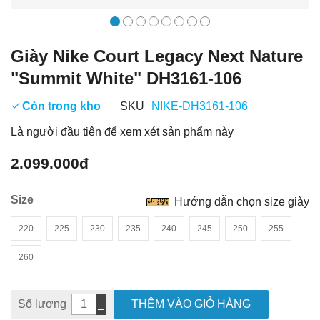
Giày Nike Court Legacy Next Nature
"Summit White" DH3161-106
Còn trong kho
SKU
NIKE-DH3161-106
Là người đầu tiên để xem xét sản phẩm này
2.099.000đ
Size
Hướng dẫn chọn size giày
220
225
230
235
240
245
250
255
260
Số lượng
THÊM VÀO GIỎ HÀNG