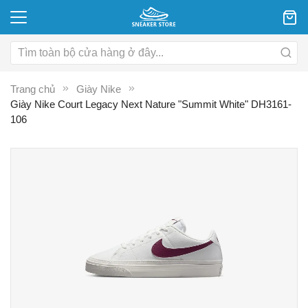
Trang chủ
Giày Nike
Giày Nike Court Legacy Next Nature "Summit White" DH3161-
106
Chuyển
C
đến
đ
phần
p
đầu
đ
của
c
thư
th
viện
vi
hình
hì
ảnh
ả