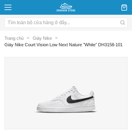
Trang chủ
Giày Nike
Giày Nike Court Vision Low Next Nature "White" DH3158-101
Chuyển
C
đến
đ
phần
p
đầu
đ
của
c
thư
th
viện
vi
hình
hì
ảnh
ả