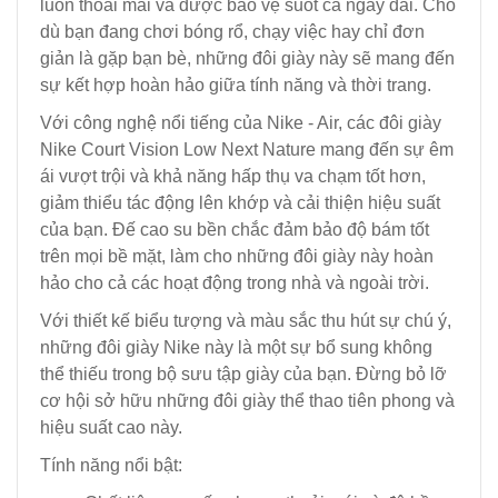
luôn thoải mái và được bảo vệ suốt cả ngày dài. Cho
dù bạn đang chơi bóng rổ, chạy việc hay chỉ đơn
giản là gặp bạn bè, những đôi giày này sẽ mang đến
sự kết hợp hoàn hảo giữa tính năng và thời trang.
Với công nghệ nổi tiếng của Nike - Air, các đôi giày
Nike Court Vision Low Next Nature mang đến sự êm
ái vượt trội và khả năng hấp thụ va chạm tốt hơn,
giảm thiểu tác động lên khớp và cải thiện hiệu suất
của bạn. Đế cao su bền chắc đảm bảo độ bám tốt
trên mọi bề mặt, làm cho những đôi giày này hoàn
hảo cho cả các hoạt động trong nhà và ngoài trời.
Với thiết kế biểu tượng và màu sắc thu hút sự chú ý,
những đôi giày Nike này là một sự bổ sung không
thể thiếu trong bộ sưu tập giày của bạn. Đừng bỏ lỡ
cơ hội sở hữu những đôi giày thể thao tiên phong và
hiệu suất cao này.
Tính năng nổi bật: