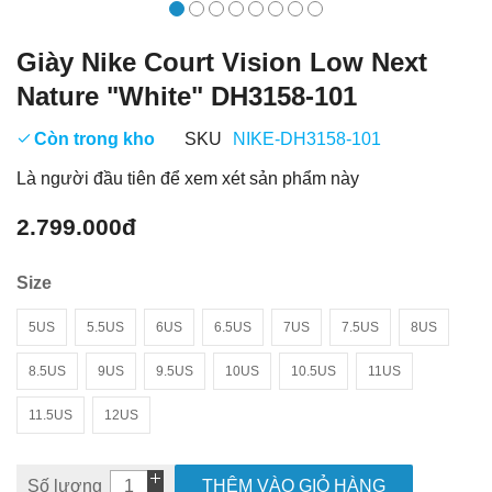
Giày Nike Court Vision Low Next
Nature "White" DH3158-101
Còn trong kho
SKU
NIKE-DH3158-101
Là người đầu tiên để xem xét sản phẩm này
2.799.000đ
Size
5US
5.5US
6US
6.5US
7US
7.5US
8US
8.5US
9US
9.5US
10US
10.5US
11US
11.5US
12US
Số lượng
THÊM VÀO GIỎ HÀNG