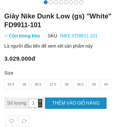
Giày Nike Dunk Low (gs) "White"
FD9911-101
Còn trong kho
SKU
NIKE-FD9911-101
Là người đầu tiên để xem xét sản phẩm này
3.029.000đ
Size
35.5
36
36.5
37.5
38
38.5
39
40
Số lượng
THÊM VÀO GIỎ HÀNG