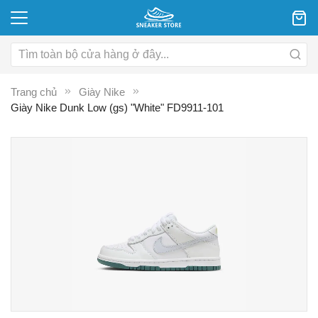
Trang chủ
Giày Nike
Giày Nike Dunk Low (gs) "White" FD9911-101
Chuyển
C
đến
đ
phần
p
đầu
đ
của
c
thư
th
viện
vi
hình
hì
ảnh
ả