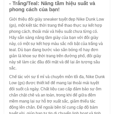
- Trắng/Teal: Nâng tầm hiệu suất và
phong cách của bạn!
Giới thiệu đôi giày sneaker tuyệt đẹp Nike Dunk Low
(gs), một kiệt tác thời trang thể thao thực sự kết hợp
phong cách, thoải mái và hiệu suất chưa từng có.
Hãy sẵn sàng nâng tầm giày của bạn với đôi giày
này, có một sự kết hợp màu sắc nổi bật của trắng và
teal. Dù bạn đang bước vào sân bóng rổ hay đơn
giản là khoe sự thời trang trên đường phố, đôi giày
này sẽ làm các đầu đối mặt và để lại ấn tượng sâu
sắc.
Chế tác với sự tỉ mỉ và chuyên môn tối đa, Nike Dunk
Low (gs) được thiết kế để mang lại thoải mái tuyệt
đối suốt cả ngày. Chất liệu cao cấp đảm bảo sự ôm
chân chặt chẽ và an toàn, trong khi đế giữa đệm
mềm mang lại sự hỗ trợ xuất sắc, giảm thiểu tác
động lên chân. Đế ngoài bền bỉ cung cấp độ bám
tuyệt vời, giúp bạn tự tin di chuyển linh hoạt và tinh