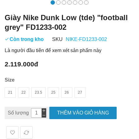
Giày Nike Dunk Low (tde) "football
grey" FD1233-002
Còn trong kho
SKU
NIKE-FD1233-002
Là người đầu tiên để xem xét sản phẩm này
2.119.000đ
Size
21
22
23.5
25
26
27
Số lượng
THÊM VÀO GIỎ HÀNG