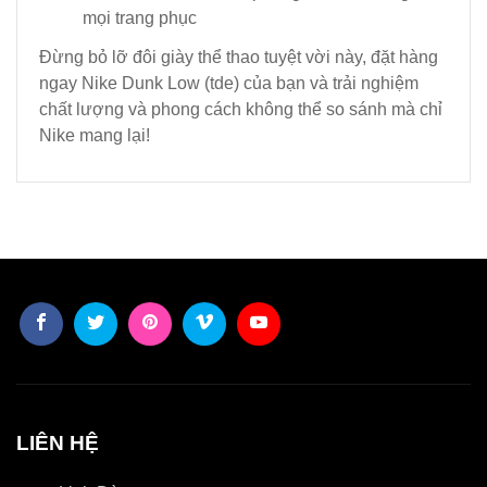
mọi trang phục
Đừng bỏ lỡ đôi giày thể thao tuyệt vời này, đặt hàng
ngay Nike Dunk Low (tde) của bạn và trải nghiệm
chất lượng và phong cách không thể so sánh mà chỉ
Nike mang lại!
LIÊN HỆ