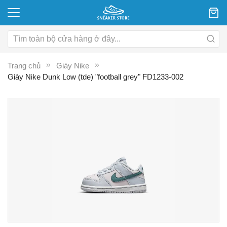
Trang chủ
Giày Nike
Giày Nike Dunk Low (tde) "football grey" FD1233-002
Chuyển
C
đến
đ
phần
p
đầu
đ
của
c
thư
th
viện
vi
hình
hì
ảnh
ả