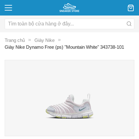
Trang chủ
Giày Nike
Giày Nike Dynamo Free (ps) "Mountain White" 343738-101
Chuyển
C
đến
đ
phần
p
đầu
đ
của
c
thư
th
viện
vi
hình
hì
ảnh
ả