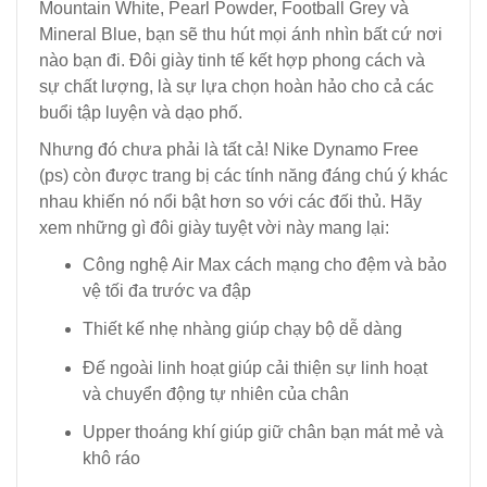
Mountain White, Pearl Powder, Football Grey và
Mineral Blue, bạn sẽ thu hút mọi ánh nhìn bất cứ nơi
nào bạn đi. Đôi giày tinh tế kết hợp phong cách và
sự chất lượng, là sự lựa chọn hoàn hảo cho cả các
buổi tập luyện và dạo phố.
Nhưng đó chưa phải là tất cả! Nike Dynamo Free
(ps) còn được trang bị các tính năng đáng chú ý khác
nhau khiến nó nổi bật hơn so với các đối thủ. Hãy
xem những gì đôi giày tuyệt vời này mang lại:
Công nghệ Air Max cách mạng cho đệm và bảo
vệ tối đa trước va đập
Thiết kế nhẹ nhàng giúp chạy bộ dễ dàng
Đế ngoài linh hoạt giúp cải thiện sự linh hoạt
và chuyển động tự nhiên của chân
Upper thoáng khí giúp giữ chân bạn mát mẻ và
khô ráo