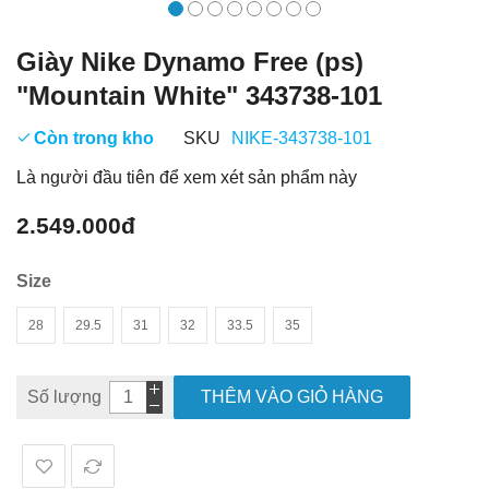
Giày Nike Dynamo Free (ps)
"Mountain White" 343738-101
Còn trong kho
SKU
NIKE-343738-101
Là người đầu tiên để xem xét sản phẩm này
2.549.000đ
Size
28
29.5
31
32
33.5
35
Số lượng
THÊM VÀO GIỎ HÀNG