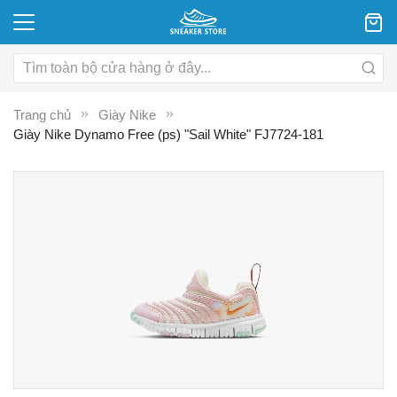
Trang chủ
Giày Nike
Giày Nike Dynamo Free (ps) "Sail White" FJ7724-181
Chuyển
C
đến
đ
phần
p
đầu
đ
của
c
thư
th
viện
vi
hình
hì
ảnh
ả