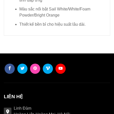
tính đáp ứng
Màu sắc nổi bật Sail White/White/Foam
Powder/Bright Orange
Thiết kế bền bỉ cho hiệu suất lâu dài.
LIÊN HỆ
Linh Đàm