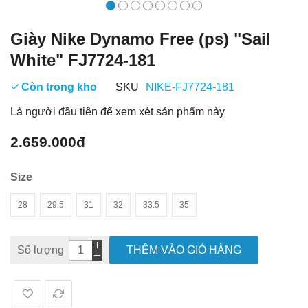
Giày Nike Dynamo Free (ps) "Sail
White" FJ7724-181
Còn trong kho
SKU
NIKE-FJ7724-181
Là người đầu tiên để xem xét sản phẩm này
2.659.000đ
Size
28
29.5
31
32
33.5
35
Số lượng
THÊM VÀO GIỎ HÀNG