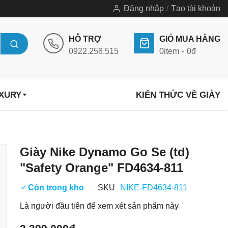
Đăng nhập
Tạo tài khoản
HỖ TRỢ
GIỎ MUA HÀNG
0922.258.515
0
item
0đ
UXURY
KIẾN THỨC VỀ GIÀY
Chuyển
Giày Nike Dynamo Go Se (td)
đến
"Safety Orange" FD4634-811
phần
đầu
Còn trong kho
SKU
NIKE-FD4634-811
của
Là người đầu tiên để xem xét sản phẩm này
thư
viện