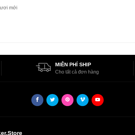
 tươi mới
MIỄN PHÍ SHIP
Cho tất cả đơn hàng
er.Store