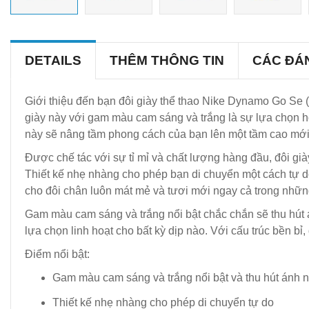
DETAILS
THÊM THÔNG TIN
CÁC ĐÁ
Giới thiệu đến bạn đôi giày thể thao Nike Dynamo Go Se (td
giày này với gam màu cam sáng và trắng là sự lựa chọn ho
này sẽ nâng tầm phong cách của bạn lên một tầm cao mới
Được chế tác với sự tỉ mỉ và chất lượng hàng đầu, đôi già
Thiết kế nhẹ nhàng cho phép bạn di chuyển một cách tự do
cho đôi chân luôn mát mẻ và tươi mới ngay cả trong nhữn
Gam màu cam sáng và trắng nổi bật chắc chắn sẽ thu hút á
lựa chọn linh hoạt cho bất kỳ dịp nào. Với cấu trúc bền bỉ,
Điểm nổi bật:
Gam màu cam sáng và trắng nổi bật và thu hút ánh n
Thiết kế nhẹ nhàng cho phép di chuyển tự do