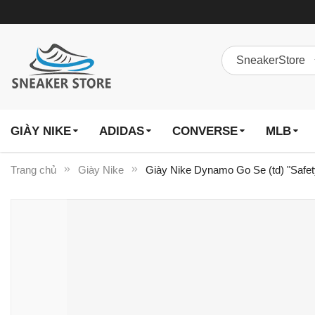
GIÀY NIKE
ADIDAS
CONVERSE
MLB
Trang chủ
Giày Nike
Giày Nike Dynamo Go Se (td) "Safe
Chuyển
đến
phần
đầu
của
thư
viện