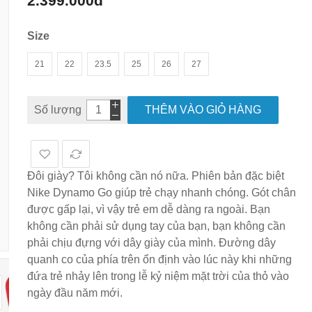
2.399.000đ
hình
ảnh
Size
21
22
23.5
25
26
27
Số lượng
THÊM VÀO GIỎ HÀNG
Đôi giày? Tôi không cần nó nữa. Phiên bản đặc biệt
Nike Dynamo Go giúp trẻ chạy nhanh chóng. Gót chân
được gấp lại, vì vậy trẻ em dễ dàng ra ngoài. Bạn
không cần phải sử dụng tay của bạn, bạn không cần
phải chịu đựng với dây giày của mình. Đường dây
quanh co của phía trên ổn định vào lúc này khi những
đứa trẻ nhảy lên trong lễ kỷ niệm mặt trời của thỏ vào
ngày đầu năm mới.