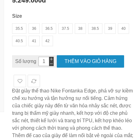
5.249.000đ
hình
ảnh
Size
35.5
36
36.5
37.5
38
38.5
39
40
40.5
41
42
Số lượng
THÊM VÀO GIỎ HÀNG
Đặt giày thể thao Nike Fontanka Edge, phá vỡ sự kiềm
chế xu hướng và tận hưởng sự nổi tiếng. Cảm hứng
của chiếc giày này đến từ văn hóa nhảy sắc nét, được
trang bị thẩm mỹ giày nhanh, kết hợp với độ che phủ
sắc nét, thiết kế lưới và trang trí TPU, kết hợp khéo léo
với phong cách thời trang và phong cách thể thao.
Thêm đế cao của giày để làm nổi bật vẻ ngoài của mắt;