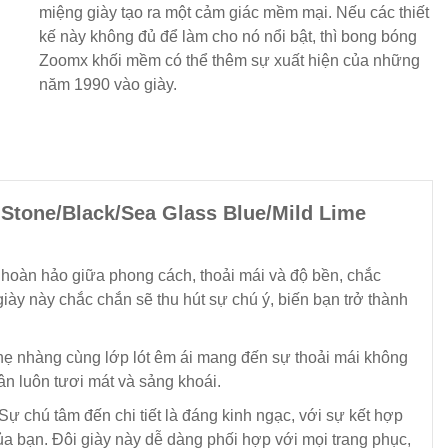
miệng giày tạo ra một cảm giác mềm mại. Nếu các thiết
kế này không đủ để làm cho nó nổi bật, thì bong bóng
Zoomx khối mềm có thể thêm sự xuất hiện của những
năm 1990 vào giày.
 Stone/Black/Sea Glass Blue/Mild Lime
p hoàn hảo giữa phong cách, thoải mái và độ bền, chắc
giày này chắc chắn sẽ thu hút sự chú ý, biến bạn trở thành
 nhẹ nhàng cùng lớp lót êm ái mang đến sự thoải mái không
ân luôn tươi mát và sảng khoái.
Sự chú tâm đến chi tiết là đáng kinh ngạc, với sự kết hợp
a bạn. Đôi giày này dễ dàng phối hợp với mọi trang phục,