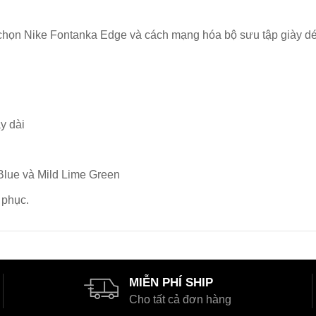
 chọn Nike Fontanka Edge và cách mạng hóa bộ sưu tập giày dé
y dài
Blue và Mild Lime Green
 phục.
MIỄN PHÍ SHIP
Cho tất cả đơn hàng