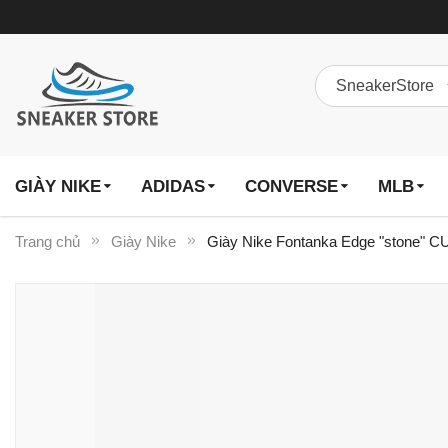
GIÀY NIKE
ADIDAS
CONVERSE
MLB
Trang chủ
Giày Nike
Giày Nike Fontanka Edge "stone" C
Chuyển
đến
phần
đầu
của
thư
viện