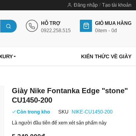
Đăng nhập
Tạo tài khoản
HỖ TRỢ
GIỎ MUA HÀNG
0922.258.515
0
item
0đ
UXURY
KIẾN THỨC VỀ GIÀY
Chuyển
Giày Nike Fontanka Edge "stone"
đến
CU1450-200
phần
đầu
Còn trong kho
SKU
NIKE-CU1450-200
của
Là người đầu tiên để xem xét sản phẩm này
thư
viện