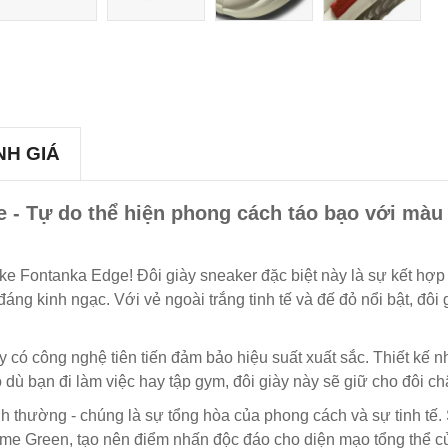
NH GIÁ
e - Tự do thể hiện phong cách táo bạo với màu
Nike Fontanka Edge! Đôi giày sneaker đặc biệt này là sự kết hợ
ng kinh ngạc. Với vẻ ngoài trắng tinh tế và đế đỏ nổi bật, đôi 
này có công nghệ tiên tiến đảm bảo hiệu suất xuất sắc. Thiết kế
dù bạn đi làm việc hay tập gym, đôi giày này sẽ giữ cho đôi ch
h thường - chúng là sự tổng hòa của phong cách và sự tinh tế. 
ime Green, tạo nên điểm nhấn độc đáo cho diện mạo tổng thể củ