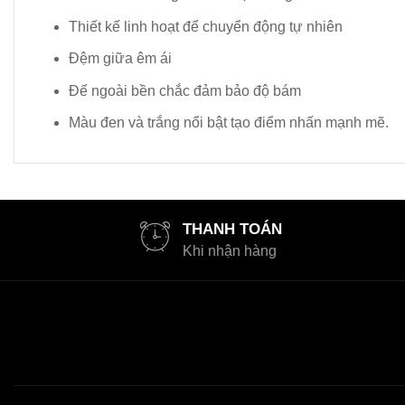
Thiết kế linh hoạt để chuyển động tự nhiên
Đệm giữa êm ái
Đế ngoài bền chắc đảm bảo độ bám
Màu đen và trắng nổi bật tạo điểm nhấn mạnh mẽ.
THANH TOÁN
Khi nhận hàng