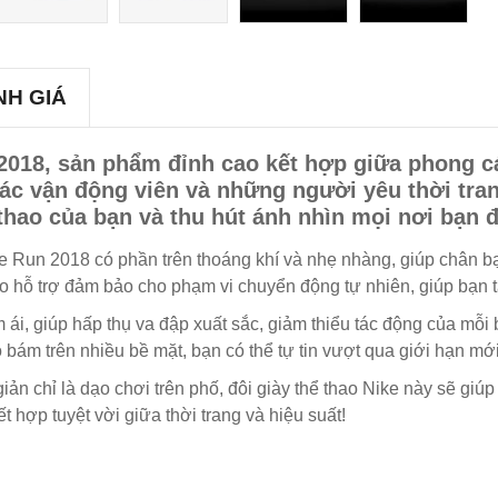
NH GIÁ
 2018, sản phẩm đỉnh cao kết hợp giữa phong c
ác vận động viên và những người yêu thời tran
thao của bạn và thu hút ánh nhìn mọi nơi bạn đ
ee Run 2018 có phần trên thoáng khí và nhẹ nhàng, giúp chân bạ
ảo hỗ trợ đảm bảo cho phạm vi chuyển động tự nhiên, giúp bạn 
i, giúp hấp thụ va đập xuất sắc, giảm thiểu tác động của mỗi b
 bám trên nhiều bề mặt, bạn có thể tự tin vượt qua giới hạn mớ
 chỉ là dạo chơi trên phố, đôi giày thể thao Nike này sẽ giúp b
 hợp tuyệt vời giữa thời trang và hiệu suất!