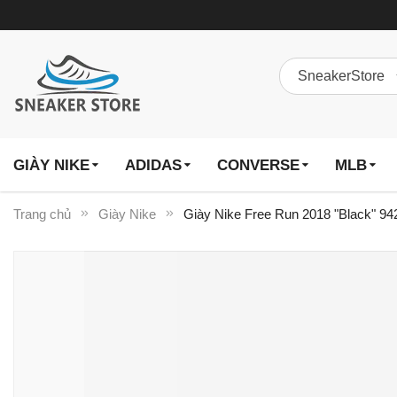
GIÀY NIKE
ADIDAS
CONVERSE
MLB
Trang chủ
Giày Nike
Giày Nike Free Run 2018 "Black" 9
Chuyển
đến
phần
đầu
của
thư
viện