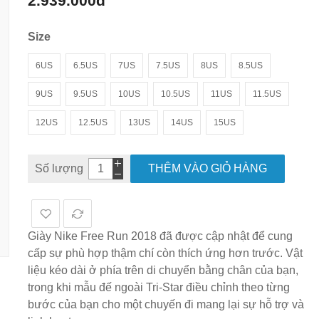
2.939.000đ
hình
ảnh
Size
6US
6.5US
7US
7.5US
8US
8.5US
9US
9.5US
10US
10.5US
11US
11.5US
12US
12.5US
13US
14US
15US
Số lượng
THÊM VÀO GIỎ HÀNG
Giày Nike Free Run 2018 đã được cập nhật để cung
cấp sự phù hợp thậm chí còn thích ứng hơn trước. Vật
liệu kéo dài ở phía trên di chuyển bằng chân của bạn,
trong khi mẫu đế ngoài Tri-Star điều chỉnh theo từng
bước của bạn cho một chuyến đi mang lại sự hỗ trợ và