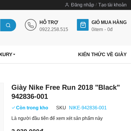
Đăng nhập
Tạo tài khoản
HỖ TRỢ
GIỎ MUA HÀNG
0922.258.515
0
item
0đ
UXURY
KIẾN THỨC VỀ GIÀY
Chuyển
Giày Nike Free Run 2018 "Black"
đến
942836-001
phần
đầu
Còn trong kho
SKU
NIKE-942836-001
của
Là người đầu tiên để xem xét sản phẩm này
thư
viện