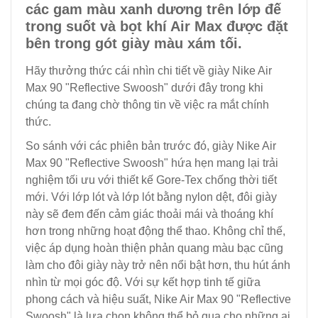
các gam màu xanh dương trên lớp đế
trong suốt và bọt khí Air Max được đặt
bên trong gót giày màu xám tối.
Hãy thưởng thức cái nhìn chi tiết về giày Nike Air
Max 90 "Reflective Swoosh" dưới đây trong khi
chúng ta đang chờ thông tin về việc ra mắt chính
thức.
So sánh với các phiên bản trước đó, giày Nike Air
Max 90 "Reflective Swoosh" hứa hẹn mang lại trải
nghiệm tối ưu với thiết kế Gore-Tex chống thời tiết
mới. Với lớp lót và lớp lót bằng nylon dệt, đôi giày
này sẽ đem đến cảm giác thoải mái và thoáng khí
hơn trong những hoạt động thể thao. Không chỉ thế,
việc áp dụng hoàn thiện phản quang màu bạc cũng
làm cho đôi giày này trở nên nổi bật hơn, thu hút ánh
nhìn từ mọi góc độ. Với sự kết hợp tinh tế giữa
phong cách và hiệu suất, Nike Air Max 90 "Reflective
Swoosh" là lựa chọn không thể bỏ qua cho những ai