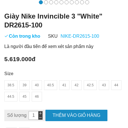
Giày Nike Invincible 3 "White"
DR2615-100
Còn trong kho
SKU
NIKE-DR2615-100
Là người đầu tiên để xem xét sản phẩm này
5.619.000đ
Size
38.5
39
40
40.5
41
42
42.5
43
44
44.5
45
46
Số lượng
THÊM VÀO GIỎ HÀNG